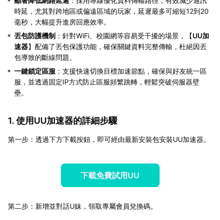
顯著降低網路延遲
：採用專線優化資料傳輸路徑，有效減少通訊
時延，尤其對跨地區或偏遠區域的玩家，延遲最多可縮短12到20
毫秒，大幅提升進房回應效率。
丟包防護機制
：針對WiFi、校園網等容易受干擾的場景，【
UU加
速器
】配備了丟包保護功能，確保關鍵資料完整傳輸，杜絕因丟
包導致的斷線問題。
一鍵鎖定區服
：支援快速切換目標加速節點，確保與好友統一區
服，並透過固定IP方式防止區服頻繁跳轉，輕鬆突破伺服器壁
壘。
1. 使用UU加速器的詳細步驟
第一步：透過下方下載按鈕，即可經由最新安裝包安裝UU加速器。
下載免費試用UU
第二步：新增並對話U妹，領取專屬會員兌換碼。