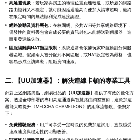
高延遲現象
：若玩家與房主的地理位置距離較遠，或所處的網路
路由複雜又不穩定，就可能因延遲過高而使加入請求超時，最終
在限定時間內無法順利完成連接認證。
網路波動及資料丟包
：在校園網、公共WiFi等共享網路環境下，
偶發性的資料丟包會造成必要的資訊封包未能傳送到伺服器，進
而引發連線失敗。
區服隔離與NAT類型限制
：系統通常會依據玩家IP自動劃分伺服
器區域。假如兩人被分配到不同區服，或NAT設定較為嚴格，也
容易形成互訪障礙，阻斷房間連線。
二. 【
UU加速器
】：解決連線卡頓的專業工具
針對上述網路痛點，網易出品的【
UU加速器
】提供了有效的優化方
案。透過全球部署的專用高速通道與智慧路由調整技術，這款加速
器能大幅提升《MECCHA CHAMELEON》的組隊流暢度。優勢如
下：
免費體驗服務
：用戶可享受一定時長的免費加速試用，直觀感受
連線速度與穩定性的明顯改善。