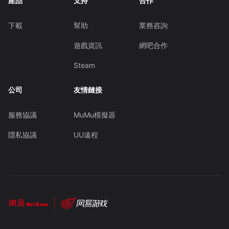
產品
支持
合作
下載
幫助
業務咨詢
遊戲資訊
網吧合作
Steam
公司
友情鏈接
服務協議
MuMu模擬器
隱私協議
UU遠程