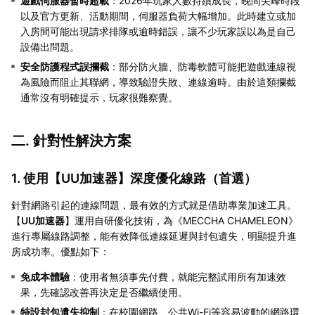
遊戲伺服器暫時超載
：2026年玩家人數持續成長，晚間尖峰時段
以及官方更新、活動期間，伺服器負荷大幅增加。此時建立或加
入房間可能出現請求排隊或逾時錯誤，讓不少玩家誤以為是自己
設備出問題。
安全防護程式誤攔截
：部分防火牆、防毒軟體可能把遊戲連線視
為風險而阻止其聯網，導致驗證失敗、連線逾時。由於這類攔截
通常沒有明確提示，玩家很難察覺。
二. 針對性解決方案
1. 使用【
UU加速器
】深度優化線路（首選）
針對網路引起的連線問題，最有效的方式就是借助專業加速工具。
【
UU加速器
】運用自研優化技術，為《MECCHA CHAMELEON》
進行專屬線路調整，能有效降低連線延遲與封包遺失，明顯提升進
房成功率。優點如下：
免成本體驗
：使用者無須事先付費，就能完整試用所有加速效
果，先確認改善再決定是否繼續使用。
特設封包遺失抑制
：在校園網路、公共Wi-Fi等容易波動的網路環