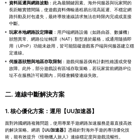
資料延遲與網路波動
：此為最關鍵因素。海外伺服器與玩家間的
長距離實體間隔，使遊戲資料傳輸過程易出現高延遲、不穩定網
路抖動及封包遺失，最終導致連線請求無法在時限內完成或直接
中斷。
玩家本地網路設定障礙
：用戶端網路設備（如路由器、數據機）
狀態異常、網路位址轉譯（NAT）類型過於嚴格，或通用隨插即
用（UPnP）功能未啟用，皆可能阻礙遊戲客戶端與伺服器建立穩
定連線。
伺服器狀態與地區存取限制
：遊戲伺服器偶有計劃性維護或突發
故障。此外，部分遊戲設有區域存取策略，若玩家當前網路IP位
址不在服務許可範圍內，同樣會觸發連線失敗。
二. 連線中斷解決方案
1. 核心優化方案：運用【
UU加速器
】
面對跨國網路複雜問題，使用專業手遊網路加速服務是最直接高效
的解決策略。網易【
UU加速器
】憑藉針對海外手遊的專項優化技
術，能有效提升《怪物獵人旅人》連線穩定度與遊戲流暢性。