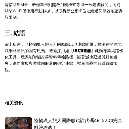
電信商SIM卡；若僅單卡則開啟飛航模式等待一分鐘後關閉，同時
關閉Wi-Fi僅使用行動數據，以取得新公網IP位址繞過伺服器地區存
取限制。
三. 結語
綜上所述，《怪物獵人旅人》國際版出現連線問題，根源在於跨地
域網路通訊的固有瓶頸。透過採用如【
UU加速器
】此類專業網路優
化工具，玩家能智能改善資料傳輸路徑，顯著減少延遲與封包遺
失，進而實現與遊戲伺服器的穩定連線，暢享無憂的狩獵冒險旅
程。
相关资讯
怪物獵人旅人國際服錯誤代碼4915204完全
解決攻略！