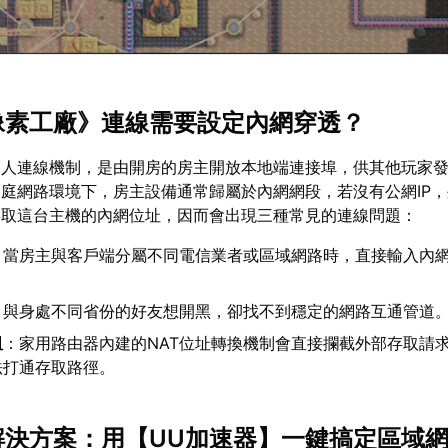
《像素工廠》連線需要設定內網穿透？
多人連線機制，是由開房的房主開放本地端連接埠，供其他玩家
庭網路環境下，房主設備通常歸屬於內網網段，若沒有公網IP
存取這台主機的內網位址，因而會出現三種常見的連線問題：
：當房主與客戶端分屬不同電信業者或區域網路時，直接輸入內網
：與身處不同省份的好友想開黑，卻找不到穩定的網路互通管道
阻
：家用路由器內建的NAT位址轉換機制會直接攔截外部存取請
法打通存取路徑。
檻解決方案：用【
UU加速器
】一鍵搞定區域