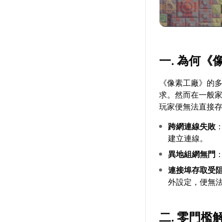
一. 為何
《像素工廠》的
求。然而在一般家
玩家便無法直接
跨網連線失敗
建立連線。
異地組網無門
連接埠存取受
外設定，便無
二. 零門