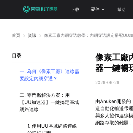
下載
硬件
幫助
首頁
資訊
像素工廠內網穿透教學：內網穿透設定搭配UU
像素工廠
目录
器一鍵暢
一. 為何《像素工廠》連線需
要設定內網穿透？
2026-06-26
二. 零門檻解決方案：用
由Anuken開
【UU加速器】一鍵搞定區域
造自動化輸送帶運
網路連線
與多人協作連線
網路存取的難題
1. 使用UU區域網路連線