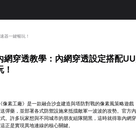
加速器一鍵暢玩！
內網穿透教學：內網穿透設定搭配U
玩！
發的《像素工廠》是一款融合沙盒建造與塔防對戰的像素風策略遊戲
送彈藥，並部署各式防禦設施來抵擋敵軍一波波的攻勢。官方內
模式。許多玩家想與不同城市的朋友組隊開黑，這時就得靠內網
，這正是實現異地連線的核心關鍵。