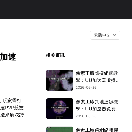
繁體中文
U加速
相关资讯
像素工廠虛擬組網教
學：UU加速器虛擬
組網完整解析！
2026-06-26
，玩家需打
像素工廠異地連線教
建PVP競技
學：UU加速器免費
穿透來解決跨
虛擬組網攻略！
2026-06-26
像素工廠跨網絡聯機