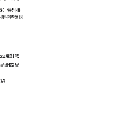
器
】特別推
連接埠轉發規
低延遲對戰
雜的網路配
連線