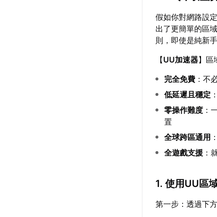
假如你對網路設
出了更簡單的區
則，即使是純新
【
UU加速器
】區
完全免費
：不
低延遲且穩定
零操作難度
：
置
全球跨區通用
全遊戲支援
：
1. 使用UU
第一步：透過下方