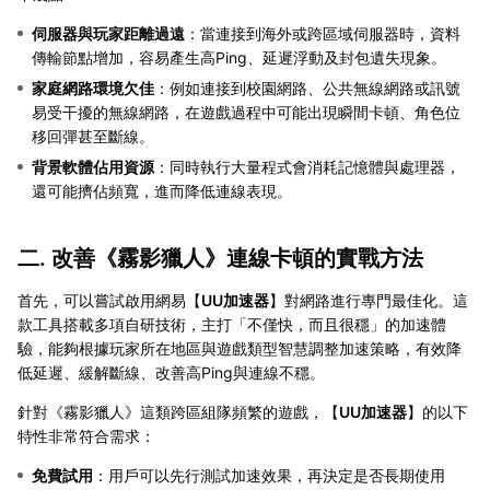
伺服器與玩家距離過遠
：當連接到海外或跨區域伺服器時，資料
傳輸節點增加，容易產生高Ping、延遲浮動及封包遺失現象。
家庭網路環境欠佳
：例如連接到校園網路、公共無線網路或訊號
易受干擾的無線網路，在遊戲過程中可能出現瞬間卡頓、角色位
移回彈甚至斷線。
背景軟體佔用資源
：同時執行大量程式會消耗記憶體與處理器，
還可能擠佔頻寬，進而降低連線表現。
二. 改善《霧影獵人》連線卡頓的實戰方法
首先，可以嘗試啟用網易【
UU加速器
】對網路進行專門最佳化。這
款工具搭載多項自研技術，主打「不僅快，而且很穩」的加速體
驗，能夠根據玩家所在地區與遊戲類型智慧調整加速策略，有效降
低延遲、緩解斷線、改善高Ping與連線不穩。
針對《霧影獵人》這類跨區組隊頻繁的遊戲，【
UU加速器
】的以下
特性非常符合需求：
免費試用
：用戶可以先行測試加速效果，再決定是否長期使用