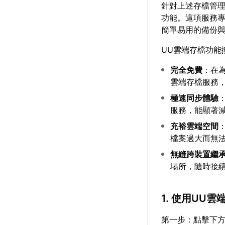
針對上述存檔管
功能。這項服務
簡單易用的備份
UU雲端存檔功能
完全免費
：在為
雲端存檔服務
極速同步體驗
服務，能顯著
充裕雲端空間
檔案過大而無
無縫跨裝置繼
場所，隨時接
1. 使用UU
第一步：點擊下方