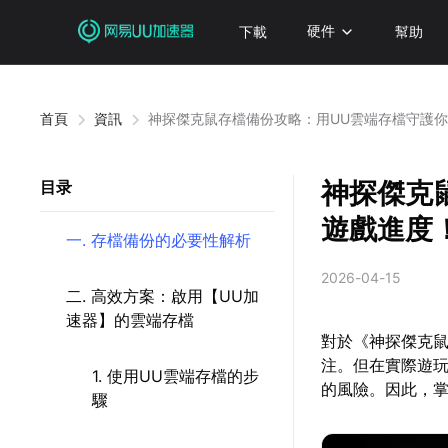
下載
硬件
幫助
首頁
資訊
神探傑克鼠存檔備份攻略：用UU雲端存檔守護
神探傑克
目录
遊戲進度
一. 存檔備份的必要性解析
2026-04-15
二. 高效方案：啟用【UU加
速器】的雲端存檔
對於《神探傑克
注。但在實際遊
1. 使用UU雲端存檔的步
的風險。因此，
驟