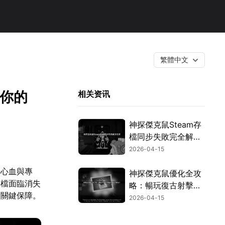
繁體中文
護你的
相关资讯
神探傑克鼠Steam存
檔同步失敗完全解決
指南與替代方案！
2026-04-15
的心血與專
神探傑克鼠優化全攻
存檔面臨消失
略：暢玩復古射擊快
的關鍵保障。
感！
2026-04-15