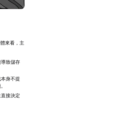
具體來看，主
能導致儲存
戲本身不提
續。
性直接決定