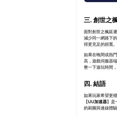
三. 創世
面對創世之楓延
減少同一網路下
得更充足的頻寬
如果在晚間或熱
高，遊戲伺服器
整一下遊玩時間
四. 結語
如果玩家希望更穩
【
UU加速器
】是
的刷圖與連線體