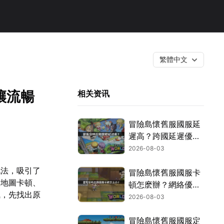
繁體中文
讓流暢
相关资讯
冒險島懷舊服國服延
遲高？跨國延遲優化
攻略！
2026-08-03
玩法，吸引了
冒險島懷舊服國服卡
換地圖卡頓、
頓怎麽辦？網絡優化
楓，先找出原
與解決技巧！
2026-08-03
冒險島懷舊服國服定