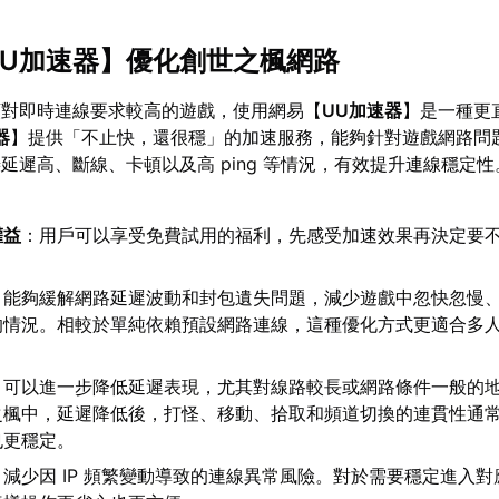
UU加速器
】優化創世之楓網路
類對即時連線要求較高的遊戲，使用網易【
UU加速器
】是一種更
器
】提供「不止快，還很穩」的加速服務，能夠針對遊戲網路問
延遲高、斷線、卡頓以及高 ping 等情況，有效提升連線穩定
權益
：用戶可以享受免費試用的福利，先感受加速效果再決定要
：能夠緩解網路延遲波動和封包遺失問題，減少遊戲中忽快忽慢
的情況。相較於單純依賴預設網路連線，這種優化方式更適合多
：可以進一步降低延遲表現，尤其對線路較長或網路條件一般的
之楓中，延遲降低後，打怪、移動、拾取和頻道切換的連貫性通
也更穩定。
：減少因 IP 頻繁變動導致的連線異常風險。對於需要穩定進入