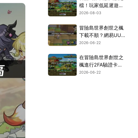
檔！玩家低延遲遊玩
指南！
2026-08-03
冒險島世界創世之楓
下載不順？網易UU
加速器幫你搞定網路
2026-06-22
難題！
在冒險島世界創世之
楓進行2FA驗證卡關
了嗎？用UU加速器
2026-06-22
就能讓你輕鬆通過
2FA驗證！