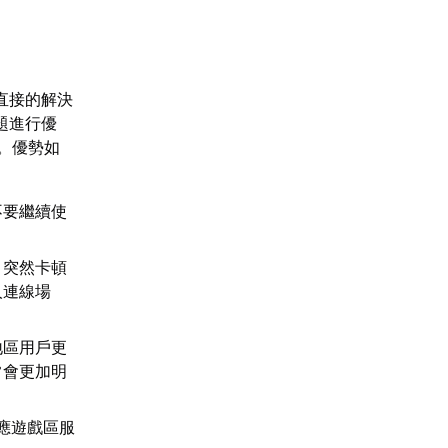
直接的解決
題進行優
性。優勢如
不要繼續使
、突然卡頓
人連線場
地區用戶更
常會更加明
對應遊戲區服