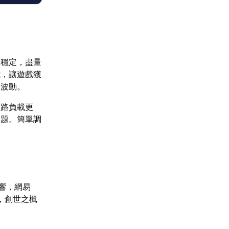
線穩定，盡量
式，讓遊戲獲
路波動。
網路負載更
問題。簡單調
影響，網易
，創世之楓