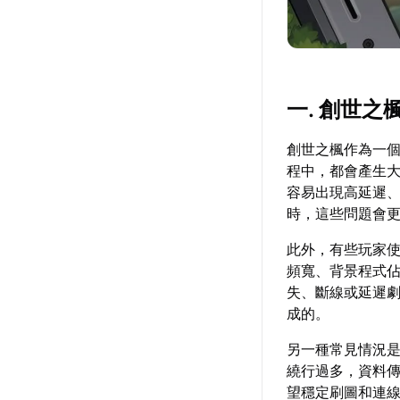
一. 創世
創世之楓作為一
程中，都會產生
容易出現高延遲、
時，這些問題會
此外，有些玩家使
頻寬、背景程式
失、斷線或延遲
成的。
另一種常見情況
繞行過多，資料
望穩定刷圖和連