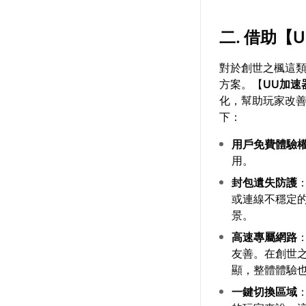
二. 借助【
對於創世之楓這
方案。【
UU加速
化，幫助玩家改善
下：
用戶免費體驗
用。
封包遺失防護
或連線不穩定
景。
高速專屬網路
友善。在創世
顯，整體體驗
一鍵切換區域