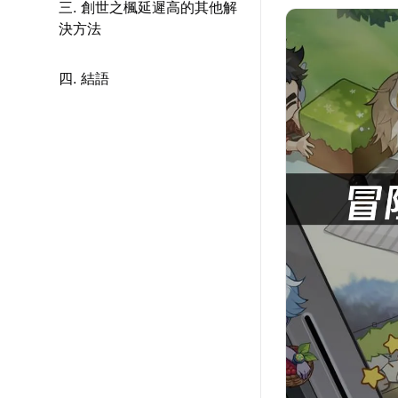
三. 創世之楓延遲高的其他解
決方法
四. 結語