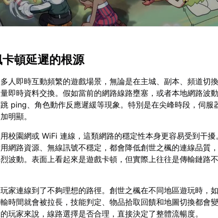
之楓卡頓延遲的根源
個多人即時互動頻繁的遊戲場景，無論是在主城、副本、頻道切
大量即時資料交換。假如當前的網路線路壅塞，或者本地網路波
跳 ping、角色動作反應遲緩等現象。特別是在尖峰時段，伺服
更加明顯。
用校園網或 WiFi 連線，這類網路的穩定性本身更容易受到干
佔用網路資源、無線訊號不穩定，都會降低創世之楓的連線品質
劇烈波動。表面上看起來是遊戲卡頓，但實際上往往是傳輸鏈路
是玩家連線到了不夠理想的路徑。創世之楓在不同地區遊玩時，
傳輸時間就會被拉長，技能判定、物品拾取回饋和地圖切換都會
線的玩家來說，線路選擇是否合理，直接決定了整體流暢度。