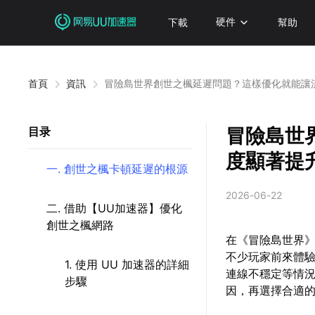
下載
硬件
幫助
首頁
資訊
冒險島世界創世之楓延遲問題？這樣優化就能讓
冒險島世
目录
度顯著提
一. 創世之楓卡頓延遲的根源
2026-06-22
二. 借助【UU加速器】優化
創世之楓網路
在《冒險島世界
不少玩家前來體
1. 使用 UU 加速器的詳細
連線不穩定等情
步驟
因，再選擇合適