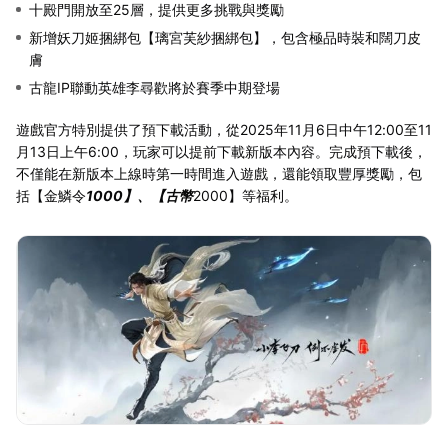
十殿門開放至25層，提供更多挑戰與獎勵
新增妖刀姬捆綁包【璃宮芙紗捆綁包】，包含極品時裝和闊刀皮
膚
古龍IP聯動英雄李尋歡將於賽季中期登場
遊戲官方特別提供了預下載活動，從2025年11月6日中午12:00至11
月13日上午6:00，玩家可以提前下載新版本內容。完成預下載後，
不僅能在新版本上線時第一時間進入遊戲，還能領取豐厚獎勵，包
括【金鱗令
1000】、【古幣
2000】等福利。