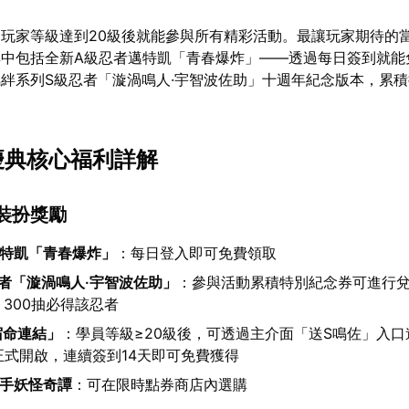
玩家等級達到20級後就能參與所有精彩活動。最讓玩家期待的
其中包括全新A級忍者邁特凱「青春爆炸」——透過每日簽到就能
絆系列S級忍者「漩渦鳴人·宇智波佐助」十週年紀念版本，累積
年慶典核心福利詳解
與裝扮獎勵
邁特凱「青春爆炸」
：每日登入即可免費領取
者「漩渦鳴人·宇智波佐助」
：參與活動累積特別紀念券可進行兌
，300抽必得該忍者
宿命連結」
：學員等級≥20級後，可透過主介面「送S鳴佐」入
動正式開啟，連續簽到14天即可免費獲得
綱手妖怪奇譚
：可在限時點券商店內選購