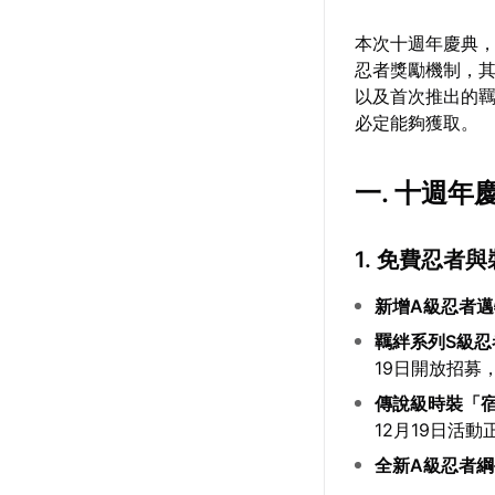
本次十週年慶典，
忍者獎勵機制，
以及首次推出的羈
必定能夠獲取。
一. 十週
1. 免費忍者
新增A級忍者
羈絆系列S級忍
19日開放招募
傳說級時裝「
12月19日活
全新A級忍者