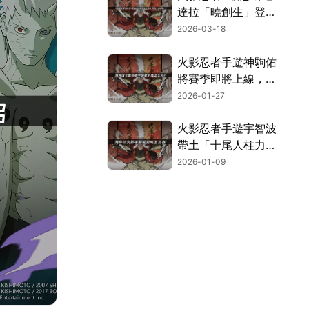
達拉「曉創生」登
場！遊戲順暢遊玩秘
2026-03-18
訣大公開！
火影忍者手遊神駒佑
將賽季即將上線，玩
家網絡優化指南！
2026-01-27
火影忍者手遊宇智波
帶土「十尾人柱力」
登場情報與連線優化
2026-01-09
指南！