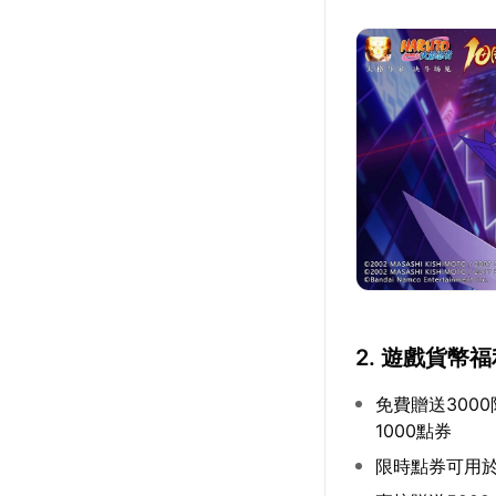
2. 遊戲貨幣
免費贈送300
1000點券
限時點券可用