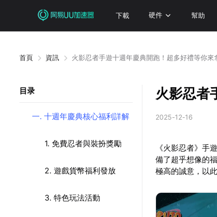
下載
硬件
幫助
首頁
資訊
火影忍者手遊十週年慶典開跑！超多好禮等你來
火影忍者
目录
一. 十週年慶典核心福利詳解
2025-12-16
1. 免費忍者與裝扮獎勵
《火影忍者》手
備了超乎想像的福
2. 遊戲貨幣福利發放
極高的誠意，以
3. 特色玩法活動