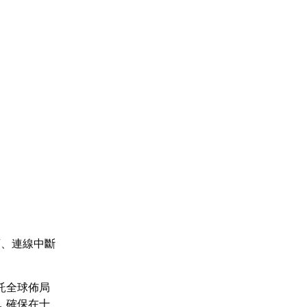
頓、連線中斷
託全球佈局
，確保在十