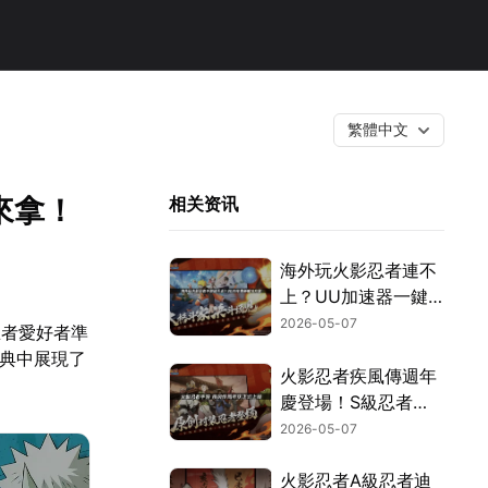
繁體中文
來拿！
相关资讯
海外玩火影忍者連不
上？UU加速器一鍵
搞定連線問題！
2026-05-07
忍者愛好者準
慶典中展現了
火影忍者疾風傳週年
慶登場！S級忍者漩
渦鳴人・自來也活動
2026-05-07
開跑！
火影忍者A級忍者迪