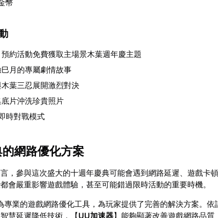
8金幣
活動
：預約活動免費獲取主場景木葉週年慶主題
驗巳月的專屬劇情故事
與木葉三忍展開激烈對決
集底片沖洗珍貴照片
1即時對戰模式
慶典的網路優化方案
而言，參與這次盛大的十週年慶典可能會遇到網路延遲、遊戲卡
些都會嚴重影響遊戲體驗，甚至可能錯過限時活動的重要時機。
為專業的遊戲網路優化工具，為玩家提供了完善的解決方案。依
和智慧延遲降低技術，【
UU加速器
】能夠顯著改善遊戲網路品質