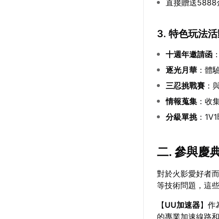
直接贈送588
3. 特色玩法
十週年邀請函
逐光月華
：體
三忍挑戰賽
：
情報蒐集
：收
分級單挑
：1V
二. 參與
對於火影愛好者
等技術問題，這
【
UU加速器
】作
的專業加速線路