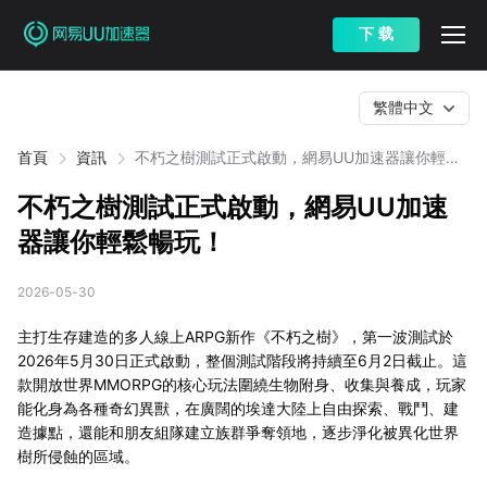
下 载
繁體中文
首頁
資訊
不朽之樹測試正式啟動，網易UU加速器讓你輕鬆
暢玩！
不朽之樹測試正式啟動，網易UU加速
器讓你輕鬆暢玩！
2026-05-30
主打生存建造的多人線上ARPG新作《不朽之樹》，第一波測試於
2026年5月30日正式啟動，整個測試階段將持續至6月2日截止。這
款開放世界MMORPG的核心玩法圍繞生物附身、收集與養成，玩家
能化身為各種奇幻異獸，在廣闊的埃達大陸上自由探索、戰鬥、建
造據點，還能和朋友組隊建立族群爭奪領地，逐步淨化被異化世界
樹所侵蝕的區域。