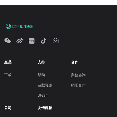
產品
支持
合作
下載
幫助
業務咨詢
遊戲資訊
網吧合作
Steam
公司
友情鏈接