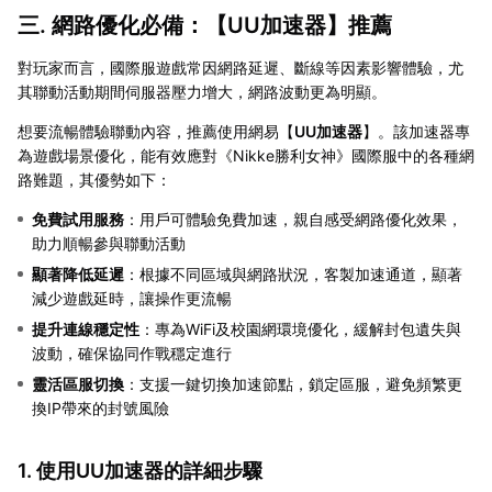
三. 網路優化必備：【
UU加速器
】推薦
對玩家而言，國際服遊戲常因網路延遲、斷線等因素影響體驗，尤
其聯動活動期間伺服器壓力增大，網路波動更為明顯。
想要流暢體驗聯動內容，推薦使用網易【
UU加速器
】。該加速器專
為遊戲場景優化，能有效應對《Nikke勝利女神》國際服中的各種網
路難題，其優勢如下：
免費試用服務
：用戶可體驗免費加速，親自感受網路優化效果，
助力順暢參與聯動活動
顯著降低延遲
：根據不同區域與網路狀況，客製加速通道，顯著
減少遊戲延時，讓操作更流暢
提升連線穩定性
：專為WiFi及校園網環境優化，緩解封包遺失與
波動，確保協同作戰穩定進行
靈活區服切換
：支援一鍵切換加速節點，鎖定區服，避免頻繁更
換IP帶來的封號風險
1. 使用UU加速器的詳細步驟