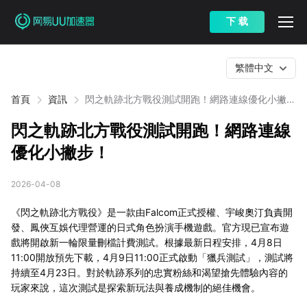
下 载
繁體中文
首頁
資訊
閃之軌跡北方戰役測試開跑！網路連線優化小撇
步！
閃之軌跡北方戰役測試開跑！網路連線
優化小撇步！
2026-04-08
《閃之軌跡北方戰役》是一款由Falcom正式授權、宇峻奧汀負責開
發、鳳俠互娛代理營運的日式角色扮演手機遊戲。官方現已宣布遊
戲將開啟新一輪限量刪檔計費測試。根據最新日程安排，4月8日
11:00開放預先下載，4月9日11:00正式啟動「獵兵測試」，測試將
持續至4月23日。對於軌跡系列的忠實粉絲和渴望搶先體驗內容的
玩家來說，這次測試是探索新玩法與養成機制的絕佳機會。