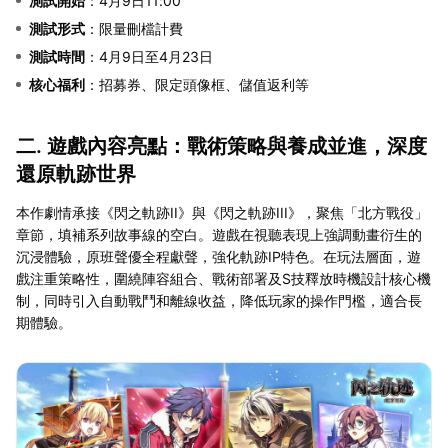
測試開始
：4月9日11:00
測試形式
：限量刪檔計費
測試時間
：4月9日至4月23日
核心福利
：招募券、限定頭像框、儲值返利等
二. 遊戲內容亮點：戰術策略與養成並進，深度
還原軌跡世界
本作劇情承接《閃之軌跡II》與《閃之軌跡III》，聚焦「北方戰役」
章節，填補系列故事線的空白。遊戲在視聽表現上強調動畫衍生的
沉浸體驗，原班聲優全程獻聲，強化軌跡IP特色。在玩法層面，遊
戲注重策略性，圍繞陣容組合、戰術部署及S技釋放時機設計核心機
制，同時引入自動戰鬥和離線收益，降低玩家的操作門檻，適合長
期體驗。