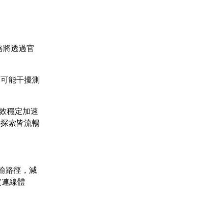
資格將透過官
更可能干擾測
高效穩定加速
與探索皆流暢
輸路徑，減
定連線體
。