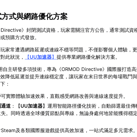
測試方式與網路優化方案
 Directive》封閉測試資格，玩家需關注官方公告，通常測試
動或預購方式發放。
，玩家常遭遇網路延遲或連線不穩等問題，不僅影響個人體驗，
針對此狀況，
【
UU加速器
】
提供專業網路優化解決方案。
用自主研發多項技術，專為《ORMOD Directive》國際服打造
有效降低延遲並提升連線穩定度，讓玩家在末日世界的每場戰鬥
如下：
戶可實際體驗加速效果，直觀感受網路改善與連線速度提升。
屬通道
：【
UU加速器
】運用智能路徑優化技術，自動篩選最佳傳
遺失。同時透過全球優質節點與專線，無論身處何地皆能獲得穩
對Steam及各類國際服遊戲提供高效加速，一站式滿足多元需求