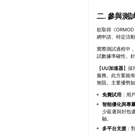
二. 參與
欲取得《ORMOD
網申請、特定活
實際測試過程中
試數據準確性。
【
UU加速器
】採
服務。此方案能
無阻。主要優勢
免費試用
：用
智能優化與專
少延遲與封包
驗。
多平台支援
：