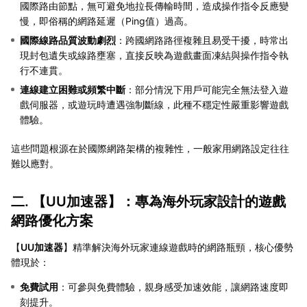
國際路由節點，無可避免地拉長傳輸時間，造成操作指令反應變
慢，即俗稱的網路延遲（Ping值）過高。
國際線路品質波動劇烈
：跨國網路路徑複雜且易受干擾，時常出
現封包遺失或線路壅塞，直接反映為遊戲畫面凍結與操作指令執
行不連貫。
連線建立困難或頻繁中斷
：部分情況下用戶可能完全無法登入遊
戲伺服器，或遊玩時遭遇強制斷線，此種不穩定性嚴重影響遊戲
體驗。
這些問題根源在於國際網路架構的複雜性，一般家用網路設定往往
難以應對。
二. 【
UU加速器
】：專為海外玩家設計的遊戲
網路優化方案
【
UU加速器
】精準解決海外玩家連線遊戲時的網路瓶頸，核心優勢
體現於：
免費試用
：可參與免費體驗，親身感受加速效能，讓網路速度即
刻提升。