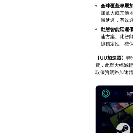
全球覆蓋專屬
加拿大或其他
減延遲，有效
動態智能延遲
速方案。此智
線穩定性，確
【
UU加速器
】特
費，此舉大幅減
取優質網路加速