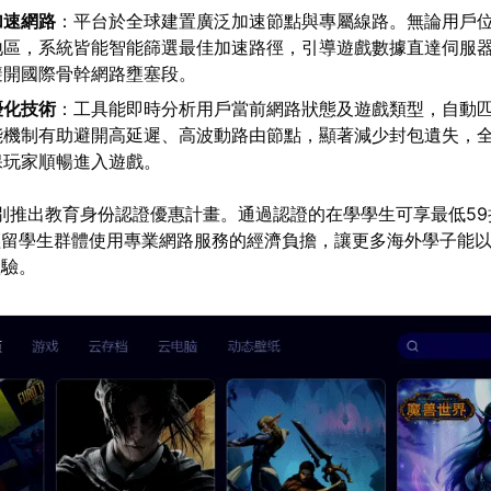
加速網路
：平台於全球建置廣泛加速節點與專屬線路。無論用戶
地區，系統皆能智能篩選最佳加速路徑，引導遊戲數據直達伺服
避開國際骨幹網路壅塞段。
優化技術
：工具能即時分析用戶當前網路狀態及遊戲類型，自動
能機制有助避開高延遲、高波動路由節點，顯著減少封包遺失，
保玩家順暢進入遊戲。
別推出教育身份認證優惠計畫。通過認證的在學學生可享最低59
輕留學生群體使用專業網路服務的經濟負擔，讓更多海外學子能
體驗。