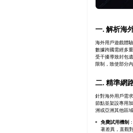
一. 解析
海外用戶遊戲體
數據跨國需經多
受干擾導致封包遺
限制，致使部分
二. 精準
針對海外用戶需
節點並架設專用
洲或亞洲其他區
免費試用機制
著差異，直觀