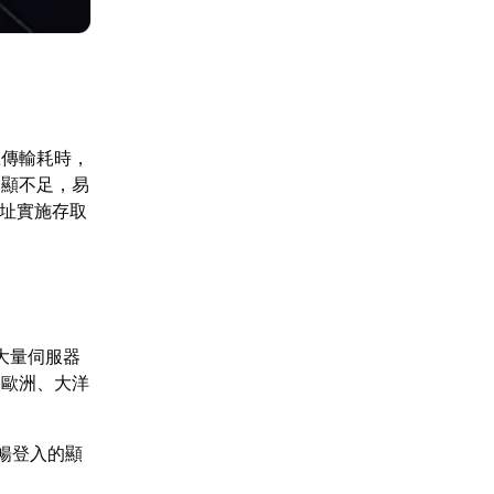
號傳輸耗時，
常顯不足，易
位址實施存取
大量伺服器
、歐洲、大洋
暢登入的顯