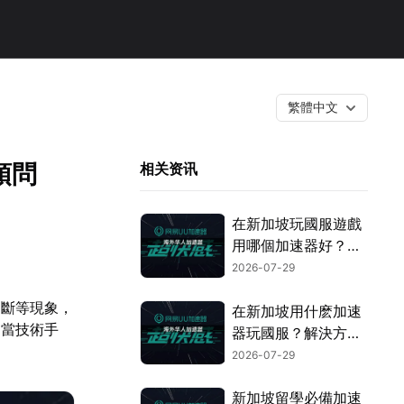
繁體中文
頓問
相关资讯
在新加坡玩國服遊戲
用哪個加速器好？遊
戲網絡優化全攻略！
2026-07-29
中斷等現象，
在新加坡用什麽加速
適當技術手
器玩國服？解決方案
全指南！
2026-07-29
新加坡留學必備加速