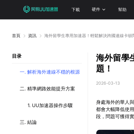
下載
硬件
幫助
首頁
資訊
海外留學生專用加速器！輕鬆解決跨國連線卡頓
海外留學
目录
題！
一. 解析海外連線不穩的根源
2026-03-13
二. 精準網路效能提升方案
身處海外的華人
1. UU加速器操作步驟
都會大幅降低使
段，問題可獲得
三. 結論