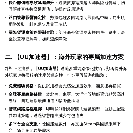
長距離傳輸導致延遲飆升
：遊戲數據需跨越大洋與陸地傳遞，物
理距離直接拉高延遲值，使操作反應遲滯
路由複雜影響穩定性
：數據包經多國網路商與節點中轉，易出現
網路波動、封包遺失及畫面凍結
國際營運商策略限制存取
：部分海外營運商未採用最佳路由，甚
至設置存取屏障，加劇連線障礙
二. 【
UU加速器
】：海外玩家的專屬加速方案
針對上述痛點，【
UU加速器
】透過多重網路優化技術，顯著提升海
外玩家連接國服的速度與穩定性，打造更優質遊戲體驗：
免費體驗資格
：提供試用機會先感受加速效果，滿意後再購買
全球專屬線路佈建
：於北美、東亞、大洋洲等地部署節點與高速
專線，自動連接最佳通道大幅降低延遲
智慧網路路徑選擇
：即時偵測網路狀態與遊戲類型，自動匹配最
佳加速策略，透過智慧路由減少封包遺失
多平台全面支援
：除國服遊戲外，亦支援Steam與國際服等平
台，滿足多元娛樂需求