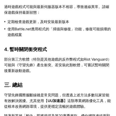
過時遊戲程式可能與最新伺服器版本不相容，導致連線異常。請確
保遊戲保持最新狀態：
定期檢查遊戲更新，及時安裝最新版本
使用Battle.net應用程式的「掃描與修復」功能，修復可能損壞的
遊戲檔案
4. 暫時關閉衝突程式
部分第三方軟體（特別是其他遊戲的反作弊程式如Riot Vanguard）
可能與《守望先鋒》產生衝突。若安裝此類軟體，可嘗試暫時關閉
後重新啟動遊戲。
三. 總結
守望先鋒國際服斷線雖是常見問題，但透過上述方法多數玩家皆能
有效解決困擾。尤其使用【
UU加速器
】這類專業網路優化工具，能
從根本改善網路環境，提供更穩定流暢的遊戲體驗。
隨著新英雄「斬仇」即將登場及第20賽季來臨，優化網路連線更顯