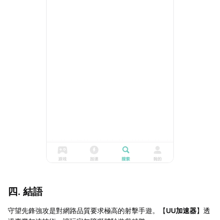
四. 結語
守望先鋒強攻是對網路品質要求極高的射擊手遊。【
UU加速器
】透