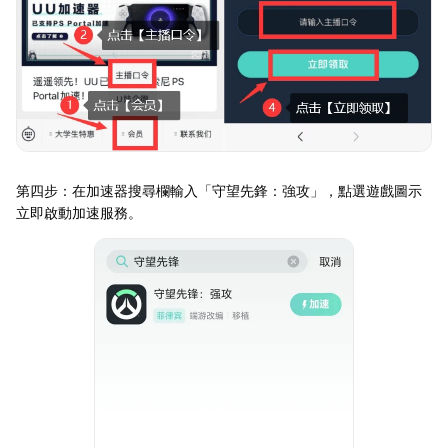
第四步：在加速器搜尋欄輸入「守望先鋒：強攻」，點選遊戲圖示
立即啟動加速服務。