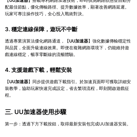
【
UU加速器
】搭載專利網路加速技術，即時偵測網路狀態並自動分
配最佳節點，優化傳輸路徑、提升數據效率，顯著改善網路延遲。
玩家可專注操作技巧，全心投入戰術對決。
3. 穩定連線保障，遊玩不中斷
透過專業演算法優化網路通道，【
UU加速器
】強化數據傳輸穩定性
與品質，全面升級連線效果。即便在複雜網路環境下，仍能維持遊
戲連線穩定，暢享零斷線的流暢體驗。
4. 支援遊戲下載，輕鬆安裝
【
UU加速器
】同步提供遊戲下載指引。於加速頁面即可獲取詳細安
裝教學，協助玩家快速完成設定，省去繁瑣流程，即刻開啟遊戲征
程。
三. UU加速器使用步驟
第一步：透過下方下載按鈕，取得最新安裝包完成UU加速器安裝。