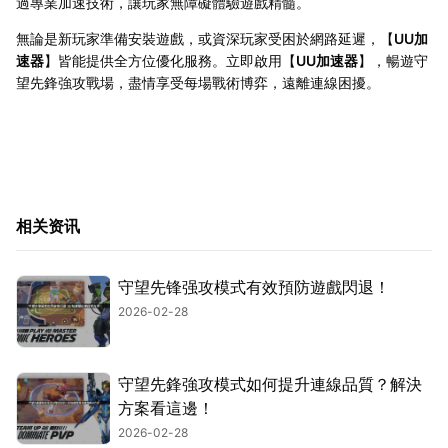
過專業加速技術，讓玩家無障礙體驗遊戲精髓。
無論是新玩家準備安裝遊戲，或資深玩家受困於網路延遲，【
UU加
速器
】皆能提供全方位優化服務。立即啟用【
UU加速器
】，暢遊守
望先鋒強攻戰場，盡情享受每場戰術博弈，遠離連線困擾。
相关资讯
守望先锋强攻模式有效預防遊戲閃退！
2026-02-28
守望先鋒強攻模式如何提升連線品質？解決
方案看這邊！
2026-02-28