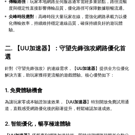
傳輸路徑
：玩家本地網路至伺服器通常需經多重節點，路徑流暢
度與穩定性直接影響傳輸品質，優化路徑可保障數據順暢流通。
尖峰時段應對
：高峰時段大量玩家在線，需強化網路承載力以優
化傳輸效率，持續維持穩定連線品質，確保持續良好的遊玩體
驗。
二. 【
UU加速器
】：守望先鋒強攻網路優化首
選
針對《守望先鋒強攻》的連線需求，【
UU加速器
】提供全方位優化
解決方案，助玩家獲得更流暢的遊戲體驗。核心優勢如下：
1. 免費體驗機會
為讓玩家零成本驗證加速效果，【
UU加速器
】特別開放免費試用通
道，直觀感受網路優化後的顯著提升，輕鬆確認加速成效。
2. 智能優化，暢享極速體驗