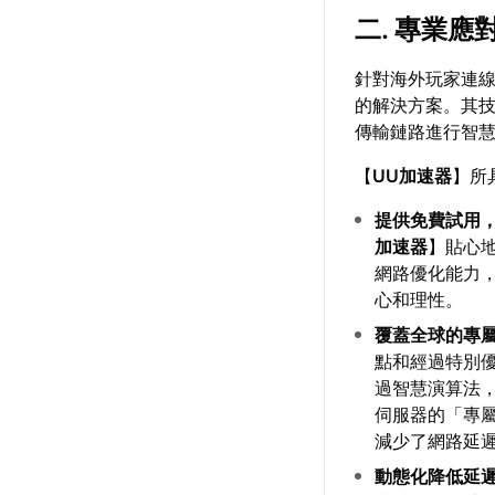
二. 專業
針對海外玩家連
的解決方案。其
傳輸鏈路進行智
【
UU加速器
】所
提供免費試用
加速器
】貼心
網路優化能力
心和理性。
覆蓋全球的專
點和經過特別
過智慧演算法
伺服器的「專
減少了網路延
動態化降低延