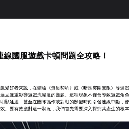
連線國服遊戲卡頓問題全攻略！
遊戲愛好者來說，在體驗《無畏契約》或《暗區突圍無限》等遊
普遍且嚴重影響遊戲流暢度的難題。這種現象不僅會導致遊戲角
現明顯延遲，甚至在團隊協作或對戰的關鍵時刻引發連線中斷，
失效。要有效應對這一狀況，我們首先需要深入探究其產生的根