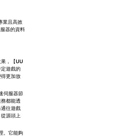
專業且高效
伺服器的資料
效果，【
UU
特定遊戲的
變得更加放
速伺服器節
服務都能透
條通往遊戲
，從源頭上
理。它能夠