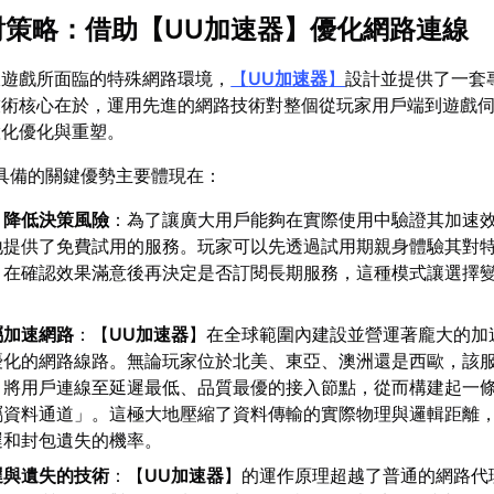
應對策略：借助【
UU加速器
】優化網路連線
線遊戲所面臨的特殊網路環境，
【
UU加速器
】
設計並提供了一套
技術核心在於，運用先進的網路技術對整個從玩家用戶端到遊戲
慧化優化與重塑。
具備的關鍵優勢主要體現在：
，降低決策風險
：為了讓廣大用戶能夠在實際使用中驗證其加速
地提供了免費試用的服務。玩家可以先透過試用期親身體驗其對
，在確認效果滿意後再決定是否訂閱長期服務，這種模式讓選擇
屬加速網路
：【
UU加速器
】在全球範圍內建設並營運著龐大的加
優化的網路線路。無論玩家位於北美、東亞、澳洲還是西歐，該
，將用戶連線至延遲最低、品質最優的接入節點，從而構建起一
屬資料通道」。這極大地壓縮了資料傳輸的實際物理與邏輯距離
遲和封包遺失的機率。
遲與遺失的技術
：【
UU加速器
】的運作原理超越了普通的網路代