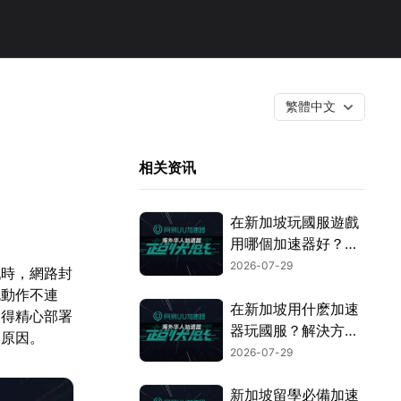
繁體中文
相关资讯
在新加坡玩國服遊戲
用哪個加速器好？遊
戲網絡優化全攻略！
2026-07-29
戲時，網路封
色動作不連
在新加坡用什麽加速
使得精心部署
器玩國服？解決方案
本原因。
全指南！
2026-07-29
新加坡留學必備加速