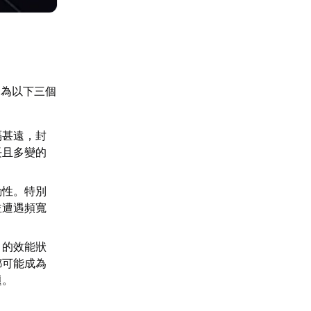
納為以下三個
隔甚遠，封
長且多變的
動性。特別
並遭遇頻寬
）的效能狀
都可能成為
題。