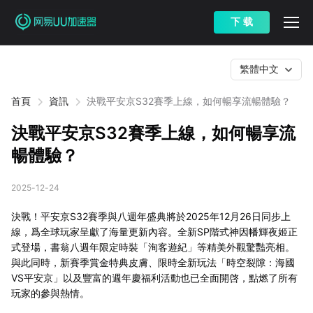
下 载
繁體中文
首頁
資訊
決戰平安京S32賽季上線，如何暢享流暢體驗？
決戰平安京S32賽季上線，如何暢享流
暢體驗？
2025-12-24
決戰！平安京S32賽季與八週年盛典將於2025年12月26日同步上
線，爲全球玩家呈獻了海量更新內容。全新SP階式神因幡輝夜姬正
式登場，書翁八週年限定時裝「洵客遊紀」等精美外觀驚豔亮相。
與此同時，新賽季賞金特典皮膚、限時全新玩法「時空裂隙：海國
VS平安京」以及豐富的週年慶福利活動也已全面開啓，點燃了所有
玩家的參與熱情。