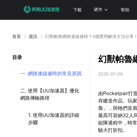
下載
硬件
幫助
首頁
資訊
幻獸帕魯網路連線逾時？3個實用解決方法分享
幻獸帕魯
目录
一. 網路連線逾時的常見原因
2026-07-09
二. 使用【UU加速器】優化
由Pocketp
網路傳輸路徑
存建造作品。玩
魯」，與牠們並
1. 使用UU加速器的詳細
最高可容納32人
步驟
組隊過程中，時
驗大打折扣。