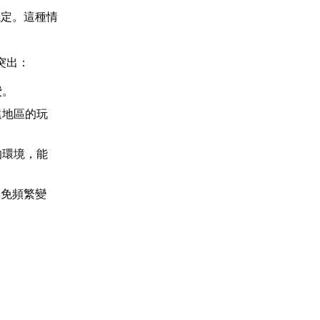
穩定。這種情
突出：
費。
遠地區的玩
的環境，能
避免頻繁變