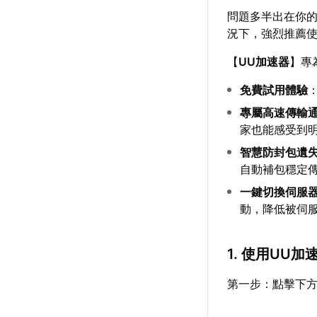
問題多半出在你
況下，強烈推薦
【
UU加速器
】專
免費試用體驗
專屬高速傳輸
家也能感受到
智慧防封包遺
自動補包穩定
一鍵切換伺服
動，降低被伺
1. 使用UU
第一步：點擊下方