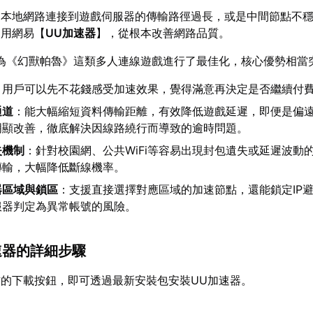
的本地網路連接到遊戲伺服器的傳輸路徑過長，或是中間節點不
使用網易【
UU加速器
】，從根本改善網路品質。
為《幻獸帕魯》這類多人連線遊戲進行了最佳化，核心優勢相當
：用戶可以先不花錢感受加速效果，覺得滿意再決定是否繼續付
通道
：能大幅縮短資料傳輸距離，有效降低遊戲延遲，即便是偏
明顯改善，徹底解決因線路繞行而導致的逾時問題。
失機制
：針對校園網、公共WiFi等容易出現封包遺失或延遲波動
傳輸，大幅降低斷線機率。
器區域與鎖區
：支援直接選擇對應區域的加速節點，還能鎖定IP
服器判定為異常帳號的風險。
加速器的詳細步驟
的下載按鈕，即可透過最新安裝包安裝UU加速器。