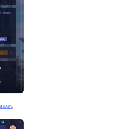
team
。