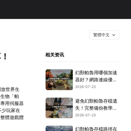
繁體中文
享！
相关资讯
幻獸帕魯用哪個加速
器好？網路連線優化
這樣搞定！
2026-07-23
開放世界生
幻生物「帕
避免幻獸帕魯存檔遺
的專用伺服器
失！完整備份教學指
不少玩家在
南！
2026-07-23
，整體遊戲體
幻獸帕魯存檔路徑在