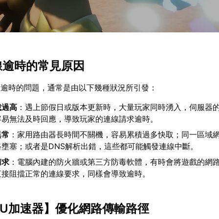
連線逾時的常見原因
線逾時的問題，通常是由以下幾種狀況所引發：
載過高
：遇上節假日或版本更新時，大量玩家同時湧入，伺服器
容易無法及時回應，導致玩家的連線請求逾時。
異常
：家用路由器長時間不關機，容易累積過多快取；同一區域
路壅塞；或者是DNS解析出錯，這些都可能觸發連線中斷。
請求
：電腦內建的防火牆或第三方防毒軟體，有時會將遊戲的網
直接阻擋正常的連線要求，同樣會導致逾時。
UU加速器
】優化網路傳輸路徑