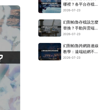
哪裡？各平台存檔位
置搜尋指南！
2026-07-23
幻獸帕魯存檔該怎麼
替換？手動與雲端存
檔兩種方案！
2026-07-23
幻獸帕魯跨網路連線
教學：遠端組網不再
卡頓的實用指南！
2026-07-23