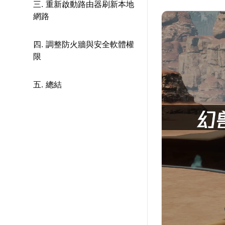
三. 重新啟動路由器刷新本地
網路
四. 調整防火牆與安全軟體權
限
五. 總結