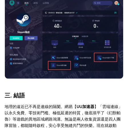
三. 結語
地理的遠近已不再是連線的隔閡。網易【
UU加速器
】「雲端連線」
以永久免費、零技術門檻、極低延遲的特質，徹底填平了《幻獸帕
魯》等遊戲的異地區域網路鴻溝。無論是兩人收集資源還是四人團
隊冒險，都能隨時啟程，安心享受無縫共鬥的快樂。現在就啟動