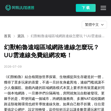
下 载
繁體中文
首頁
資訊
幻獸帕魯遠端區域網路連線怎麼玩？UU雲連線免
費組網攻略！
幻獸帕魯遠端區域網路連線怎麼玩？
UU雲連線免費組網攻略！
2026-07-09
《幻獸帕魯》結合格開放世界探索、生物捕捉與生存建造於一體，
獲得了眾多玩家的喜愛，不過一旦好友身處異地，連線門檻就讓不
少人傷腦筋。遊戲內建的區域網路模式本質上要求所有裝置處於同
一個本地網路，一旦夥伴們分隔兩地，房間就無法自動被發現。更
棘手的是，即便同處一個城市，跨網路服務商、多層NAT或校園網
路這類複雜環境也經常導致連線失敗。如果自己動手折騰，往往需
要搞定公網IP、設定埠轉發，這些技術活足以讓多數普通玩家打退