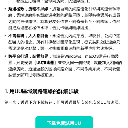
——都能立刻獲得「全球同房間」的連線能力。
延遲極致，流暢不掉線
：憑藉自研的網路優化引擎與高速骨幹專
線，雲端連線能智慧繞過複雜的網路屏障，並即時挑選所有成員
之間的最優路徑。就算好友分佈在不同省份甚至不同國家，依然
能把延遲壓在極低水準，告別卡頓與斷線困擾。
不需基礎，人人都能會
：永遠告別內網穿透、埠映射、公網IP這
些嚇人的概念。所有引導都以圖形化呈現，從安裝到啟動連線只
需寥寥幾次點擊，頭一次接觸電腦遊戲的新手也能秒速掌握。
跨平台打通，裝置無界
：無論是Windows、macOS還是行動裝
置，只要安裝【
UU加速器
】並登入同一個帳號，就能加入相同的
連線房間。透過遊戲的區域網路介面，不同作業系統、不同硬體
裝置之間可以零障礙互連。
1. 用UU區域網路連線的詳細步驟
第一步：透過下方下載按鈕，即可透過最新安裝包安裝UU加速器。
下載免費試用UU