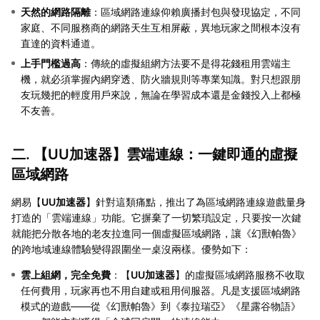
天然的網路隔離
：區域網路連線仰賴廣播封包與發現協定，不同
家庭、不同服務商的網路天生互相屏蔽，異地玩家之間根本沒有
直達的資料通道。
上手門檻過高
：傳統的虛擬組網方法要不是得花錢租用雲端主
機，就必須掌握內網穿透、防火牆規則等專業知識。對只想跟朋
友玩幾把的輕度用戶來說，無論在學習成本還是金錢投入上都極
不友善。
二. 【
UU加速器
】雲端連線：一鍵即通的虛擬
區域網路
網易【
UU加速器
】針對這類痛點，推出了為區域網路連線遊戲量身
打造的「雲端連線」功能。它摒棄了一切繁瑣設定，只要按一次鍵
就能把分散各地的老友拉進同一個虛擬區域網路，讓《幻獸帕魯》
的跨地域連線體驗變得跟圍坐一桌沒兩樣。優勢如下：
雲上組網，完全免費
：【
UU加速器
】的虛擬區域網路服務不收取
任何費用，玩家再也不用自建或租用伺服器。凡是支援區域網路
模式的遊戲——從《幻獸帕魯》到《泰拉瑞亞》《星露谷物語》