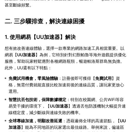
甚至斷線頻繁。
二. 三步驟排查，解決連線困擾
1. 使用網易【UU加速器】解決
想有效改善連線體驗，選擇一款專業的網路加速工具相當重要。以
網易【
UU加速器
】為例，它特別針對幻獸帕魯等海外遊戲提供優化
服務，幫助玩家輕鬆應對各種網路瓶頸，暢遊帕洛斯群島無負擔。
此外，UU還有以下特點：
免費試用機會，零風險體驗
：註冊後即可獲得【
免費試用
】資
格，無需付費就能直接比較加速前後的連線品質，讓玩家更放心
選用。
智慧抗丟包技術，保障數據穩定
：特別在校園網、公共WiFi等容
易受干擾的環境下，【
UU加速器
】透過丟包防護機制大幅提升連
線穩定度，減少斷線與連線失敗的機率。
全球專線加速，明顯改善延遲
：憑藉遍佈全球的高速節點，【
UU
加速器
】能為不同地區的玩家選出最佳線路。舉例來說，偏遠區