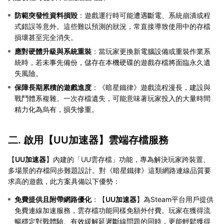
防範突發性資料損毀
：遊戲運行時可能遭遇斷電、系統崩潰或程
式錯誤等意外。這些難以預測的狀況，常直接導致使用中的存檔
損壞甚至完全消失。
應對硬體升級與系統重裝
：當玩家更換新電腦設備或重裝作業系
統時，若未事先備份，儲存在本機硬碟的遊戲存檔將面臨永久遺
失風險。
保障長期累積的遊戲進度
：《暗星鐵律》遊戲流程漫長，建設與
戰鬥體系複雜。一次存檔遺失，可能意味著玩家投入的大量時間
精力化為烏有，損失慘重。
二. 啟用【
UU加速器
】雲端存檔服務
【
UU加速器
】內建的「UU雲存檔」功能，專為解決玩家跨裝置、
多場景的存檔同步難題設計。對《暗星鐵律》這類網路連線品質要
求高的遊戲，此方案具備以下優勢：
免費提供且附帶網路優化
：【
UU加速器
】為Steam平台用戶提供
免費連線加速服務，雲存檔功能同樣免額外付費。玩家在獲得流
暢穩定對戰體驗、有效緩解延遲斷線問題的同時，更能輕鬆獲得