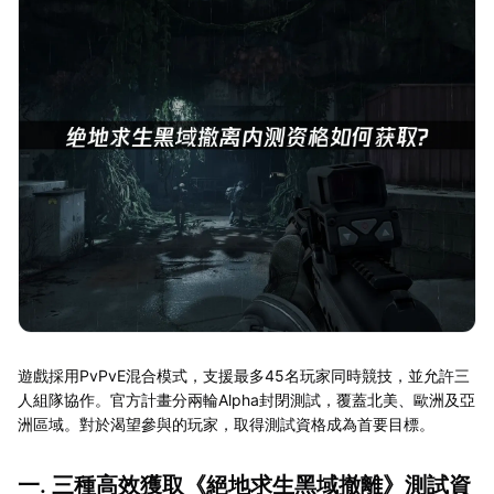
遊戲採用PvPvE混合模式，支援最多45名玩家同時競技，並允許三
人組隊協作。官方計畫分兩輪Alpha封閉測試，覆蓋北美、歐洲及亞
洲區域。對於渴望參與的玩家，取得測試資格成為首要目標。
一. 三種高效獲取《絕地求生黑域撤離》測試資