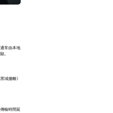
敗通常由本地
明顯。
《黑域撤離》
據傳輸時間延