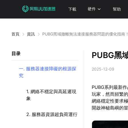
下載
硬件
幫助
首頁
資訊
PUBG黑域撤離無法連接服務器問題的優化指南
PUBG
目录
一. 服務器連接障礙的根源探
2025-12-09
究
PUBG系列最新
1. 網絡不穩定與高延遲現
玩家，然而頻繁
象
網絡穩定性要求
開啟神秘島嶼的
2. 服務器資源超負荷運行