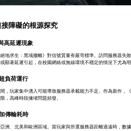
器連接障礙的根源探究
定與高延遲現象
《絕地求生：黑域撤離》對信號質量有嚴苛標準。訪問服務器失
斷或顯著延遲引起，在校園網絡或無線環境不穩定的情況下尤為
源超負荷運行
期間，玩家集中湧入可能導致服務器承載能力不足。作為新作，
有限，高峰時段擁堵問題頻發。
增加傳輸耗時
在亞洲、北美和歐洲區域。當玩家與所選服務器距離過遠時，數