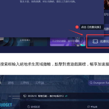
器搜索框輸入絕地求生黑域撤離，點擊對應遊戲圖標，暢享加速