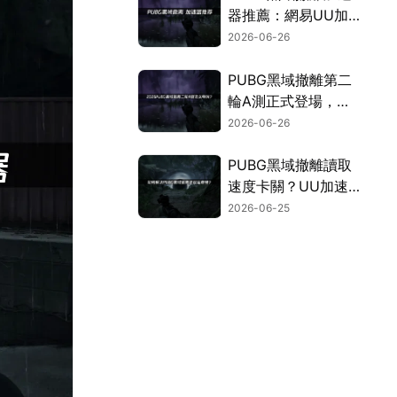
器推薦：網易UU加
速器確保網路穩定！
2026-06-26
PUBG黑域撤離第二
輪A測正式登場，同
步公開網路最佳化全
2026-06-26
攻略！
PUBG黑域撤離讀取
速度卡關？UU加速
器幫你順暢撤離！
2026-06-25