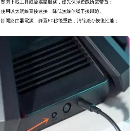
：關閉下載工具或流媒體服務，優先保障遊戲所需帶寬；
：使用以太網線直接連接，降低無線信號干擾風險。
：斷開路由器電源，靜置60秒後重啟，清除緩存恢復性能；