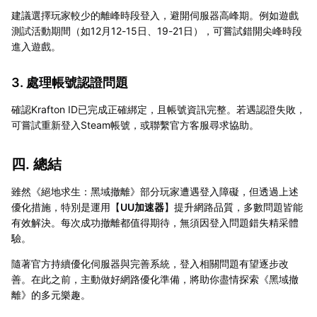
建議選擇玩家較少的離峰時段登入，避開伺服器高峰期。例如遊戲
測試活動期間（如12月12-15日、19-21日），可嘗試錯開尖峰時段
進入遊戲。
3. 處理帳號認證問題
確認Krafton ID已完成正確綁定，且帳號資訊完整。若遇認證失敗，
可嘗試重新登入Steam帳號，或聯繫官方客服尋求協助。
四. 總結
雖然《絕地求生：黑域撤離》部分玩家遭遇登入障礙，但透過上述
優化措施，特別是運用【
UU加速器
】提升網路品質，多數問題皆能
有效解決。每次成功撤離都值得期待，無須因登入問題錯失精采體
驗。
隨著官方持續優化伺服器與完善系統，登入相關問題有望逐步改
善。在此之前，主動做好網路優化準備，將助你盡情探索《黑域撤
離》的多元樂趣。