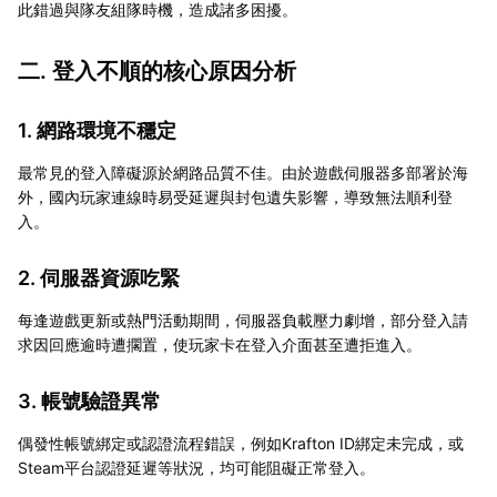
此錯過與隊友組隊時機，造成諸多困擾。
二. 登入不順的核心原因分析
1. 網路環境不穩定
最常見的登入障礙源於網路品質不佳。由於遊戲伺服器多部署於海
外，國內玩家連線時易受延遲與封包遺失影響，導致無法順利登
入。
2. 伺服器資源吃緊
每逢遊戲更新或熱門活動期間，伺服器負載壓力劇增，部分登入請
求因回應逾時遭擱置，使玩家卡在登入介面甚至遭拒進入。
3. 帳號驗證異常
偶發性帳號綁定或認證流程錯誤，例如Krafton ID綁定未完成，或
Steam平台認證延遲等狀況，均可能阻礙正常登入。