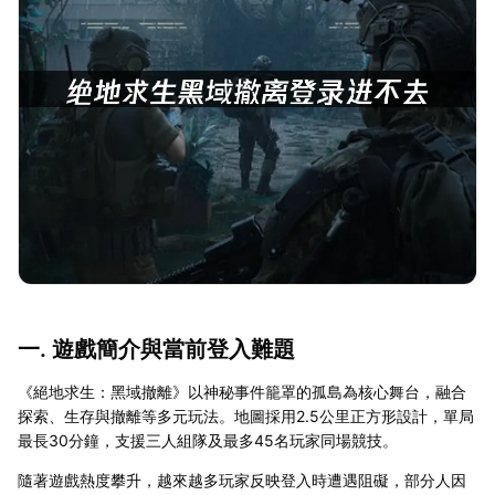
一. 遊戲簡介與當前登入難題
《絕地求生：黑域撤離》以神秘事件籠罩的孤島為核心舞台，融合
探索、生存與撤離等多元玩法。地圖採用2.5公里正方形設計，單局
最長30分鐘，支援三人組隊及最多45名玩家同場競技。
隨著遊戲熱度攀升，越來越多玩家反映登入時遭遇阻礙，部分人因