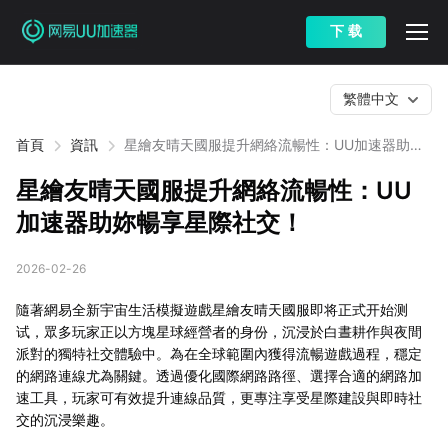
下 载
繁體中文
首頁
資訊
星繪友晴天國服提升網絡流暢性：UU加速器助妳
暢享星際社交！
星繪友晴天國服提升網絡流暢性：UU
加速器助妳暢享星際社交！
2026-02-26
隨著網易全新宇宙生活模擬遊戲星繪友晴天國服即将正式开始测
试，眾多玩家正以方塊星球經營者的身份，沉浸於白晝耕作與夜間
派對的獨特社交體驗中。為在全球範圍內獲得流暢遊戲過程，穩定
的網路連線尤為關鍵。透過優化國際網路路徑、選擇合適的網路加
速工具，玩家可有效提升連線品質，更專注享受星際建設與即時社
交的沉浸樂趣。