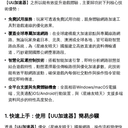
【
UU加速器
】之所以能有效提升遊戲體驗，主要歸功於下列核心技
術優勢：
免費試用服務
：玩家可透過免費試用功能，親身體驗網路加速工
具對遊戲連線的優化效果。
覆蓋全球專屬加速網路
：在全球建構龐大加速節點與專屬線路網
路。無論玩家身處日本、北美、澳洲或全球各地，皆可藉助智慧
路由系統，為《星繪友晴天》國服建立高效直連的資料傳輸通
道，巧妙避開國際公網壅塞路段。
智慧化延遲控制技術
：搭載智能加速引擎，即時分析網路狀態並
結合遊戲特性，動態選擇最佳傳輸路徑與優化加速參數。此技術
能有效平順網路波動，確保遊戲內每個社交動作與操作指令皆能
穩定即時傳達。
全平台支援與免費體驗機會
：全面相容Windows/macOS電腦
端，完美適配iOS/Android行動裝置，與《星繪友晴天》支援多端
資料同步的特性高度契合。
1. 快速上手：使用【
UU加速器
】簡易步驟
透過【
UU加速器
】優化《星繪友晴天》國服網路，操作流程簡便快