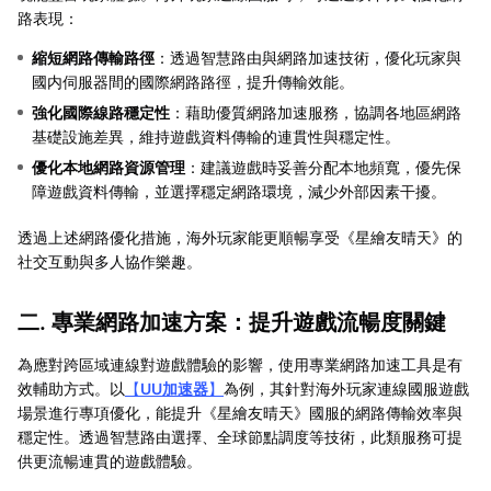
路表現：
縮短網路傳輸路徑
：透過智慧路由與網路加速技術，優化玩家與
國内伺服器間的國際網路路徑，提升傳輸效能。
強化國際線路穩定性
：藉助優質網路加速服務，協調各地區網路
基礎設施差異，維持遊戲資料傳輸的連貫性與穩定性。
優化本地網路資源管理
：建議遊戲時妥善分配本地頻寬，優先保
障遊戲資料傳輸，並選擇穩定網路環境，減少外部因素干擾。
透過上述網路優化措施，海外玩家能更順暢享受《星繪友晴天》的
社交互動與多人協作樂趣。
二. 專業網路加速方案：提升遊戲流暢度關鍵
為應對跨區域連線對遊戲體驗的影響，使用專業網路加速工具是有
效輔助方式。以
【
UU加速器
】
為例，其針對海外玩家連線國服遊戲
場景進行專項優化，能提升《星繪友晴天》國服的網路傳輸效率與
穩定性。透過智慧路由選擇、全球節點調度等技術，此類服務可提
供更流暢連貫的遊戲體驗。