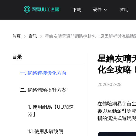
下載
硬件
幫助
首頁
資訊
星繪友晴天避開網路掉封包：原因解析與流暢體
星繪友晴
目录
化全攻略
一. 網絡連接優化方向
2026-02-28
二. 網絡體驗提升方案
在體驗網易宇宙
1. 使用網易【UU加速
參與互動派對等
器】
暢的沉浸式遊玩
1.1 使用步驟說明