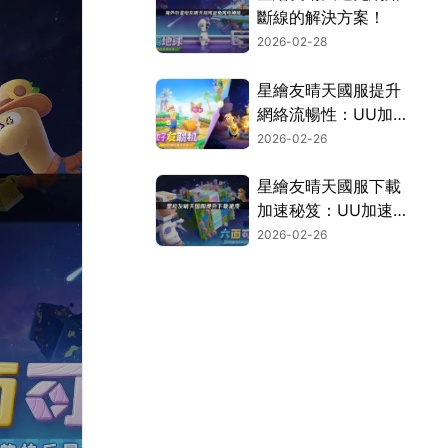
斷線的解決方案！
2026-02-28
星繪友晴天國服提升
網絡流暢性：UU加
速器助妳暢享星際社
2026-02-26
交！
星繪友晴天國服下載
加速秘笈：UU加速
器極速攻略！
2026-02-26