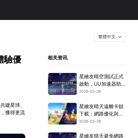
繁體中文
體驗優
相关资讯
星繪友晴空測試正式
啟動，UU加速器助
你暢玩無阻！
2026-02-28
線共建星球、
星繪友晴天遠離卡頓
量，獲得更流
下載：網路優化與
UU加速器使用攻
2026-02-28
略！
星繪友晴天避免網路