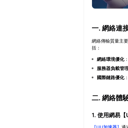
一. 網絡連
網絡傳輸質量主
括：
網絡環境優化
服務器負載管
國際鏈路優化
二. 網絡體
1. 使用網易【
【
UU加速器
】
通