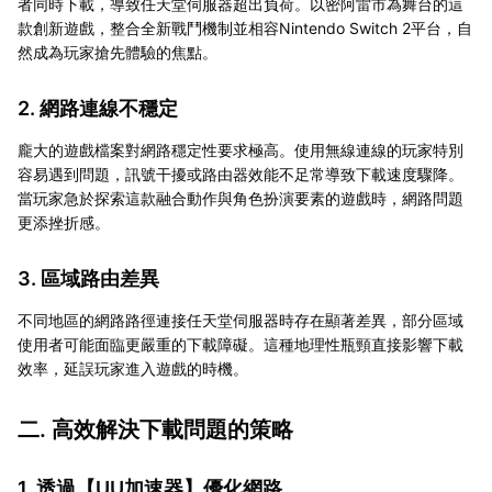
者同時下載，導致任天堂伺服器超出負荷。以密阿雷市為舞台的這
款創新遊戲，整合全新戰鬥機制並相容Nintendo Switch 2平台，自
然成為玩家搶先體驗的焦點。
2. 網路連線不穩定
龐大的遊戲檔案對網路穩定性要求極高。使用無線連線的玩家特別
容易遇到問題，訊號干擾或路由器效能不足常導致下載速度驟降。
當玩家急於探索這款融合動作與角色扮演要素的遊戲時，網路問題
更添挫折感。
3. 區域路由差異
不同地區的網路路徑連接任天堂伺服器時存在顯著差異，部分區域
使用者可能面臨更嚴重的下載障礙。這種地理性瓶頸直接影響下載
效率，延誤玩家進入遊戲的時機。
二. 高效解決下載問題的策略
1. 透過【
UU加速器
】優化網路