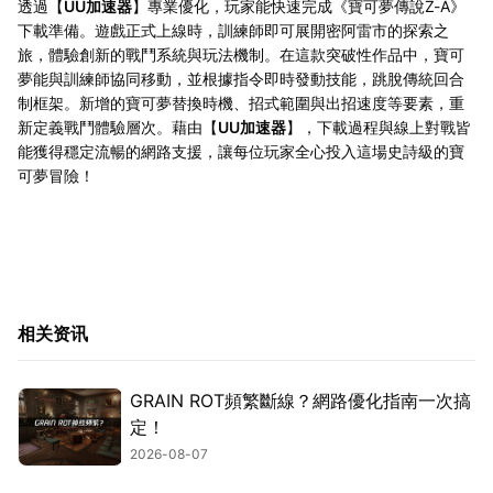
透過【
UU加速器
】專業優化，玩家能快速完成《寶可夢傳說Z-A》
下載準備。遊戲正式上線時，訓練師即可展開密阿雷市的探索之
旅，體驗創新的戰鬥系統與玩法機制。在這款突破性作品中，寶可
夢能與訓練師協同移動，並根據指令即時發動技能，跳脫傳統回合
制框架。新增的寶可夢替換時機、招式範圍與出招速度等要素，重
新定義戰鬥體驗層次。藉由【
UU加速器
】，下載過程與線上對戰皆
能獲得穩定流暢的網路支援，讓每位玩家全心投入這場史詩級的寶
可夢冒險！
相关资讯
GRAIN ROT頻繁斷線？網路優化指南一次搞
定！
2026-08-07