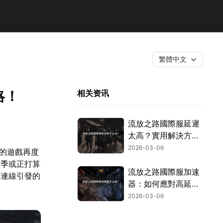
繁體中文
略！
相关资讯
流放之路國際服延遲
太高？實用解決方案
與工具推薦！
2026-03-06
愛的遊戲再度
賽季或正打算
流放之路國際服加速
國連線引發的
器：如何應對高延遲
與連接不穩？
2026-03-06