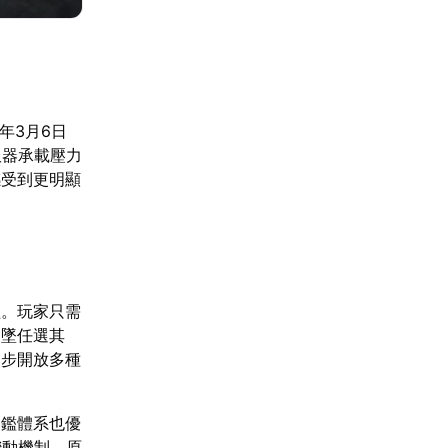
年3月6日
服器承載壓力
感受到更明顯
益。玩家只需
詞墜任選其
同步開放多種
圖鑑體系也優
聯動機制。原