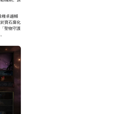
。
餘種卓越輔
用於寶石腐化
增「聖物守護
擇。