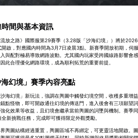
上線時間與基本資訊
流放之路》國際服第29賽季（3.28版「沙海幻境」）將於2026
T）正式開啟，對應國内時間為3月7日凌晨3點。新賽季開放初期，伺
登入與配對極易導致網路波動。尤其國内玩家受跨國線路影響會
，因此合理優化網路環境，成為順利拓荒的重要前提。
「沙海幻境」賽季內容亮點
「沙海幻境」新玩法，強調在輿圖中觸發幻境空間，收穫多重增
敗錨點怪物，即可開啟通往幻境的傳送門，進入後會有三項願望
、強化效果等收益，且幻境會繼承當前輿圖的詞墜與機制。賽季
項全新挑戰任務，完成即可獲得限定外觀獎勵。
異界輿圖結構經過重置，輿圖區域不再綁定，可更靈活地開啟。
輿圖可獲得最多10點圖鑑天賦點，同時新增與終局獎勵相關的