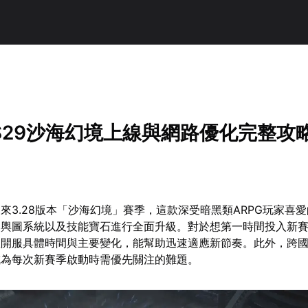
！
S29沙海幻境上線與網路優化完整攻
來3.28版本「沙海幻境」賽季，這款深受暗黑類ARPG玩家喜
局輿圖系統以及技能寶石進行全面升級。對於想第一時間投入新
握開服具體時間與主要變化，能幫助迅速適應新節奏。此外，跨
成為每次新賽季啟動時需優先關注的難題。