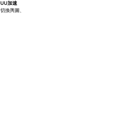
【
UU加速
繁切換輿圖、