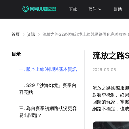
下載
硬件
幫助
首頁
資訊
流放之路S29沙海幻境上線與網路優化完整攻略
流放之路
目录
一. 版本上線時間與基本資訊
2026-03-06
二. S29「沙海幻境」賽季內
流放之路國際服迎
容亮點
對賽季機制、終
回歸的玩家，掌
三. 為何賽季初網路狀況更容
網路不穩定，也
易出問題？