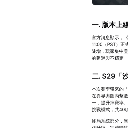
一. 版本
官方消息顯示，《
11:00（PS
陡增，玩家集中
的延遲與不穩定
二. S29
本次賽季帶來的
在異界輿圖內擊
一，提升掉寶率
挑戰模式，共40
終局系統部分，
化升級，完成特殊