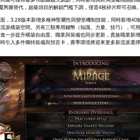
夢魘輿圖替代，超級頭目的解鎖門檻下調，僅需4枚碎片即可召喚
面，3.28版本新增多種神聖屬性與變形機制技能，同時新增40
富流派構築空間。另有三類專用錢幣（知識、力量、技巧），可
，進一步提升構築自由度。職業與裝備也同步更新，貴族職業新
同時引入多件獨特裝備與預言卡，賽季環境將迎來更多新流派選