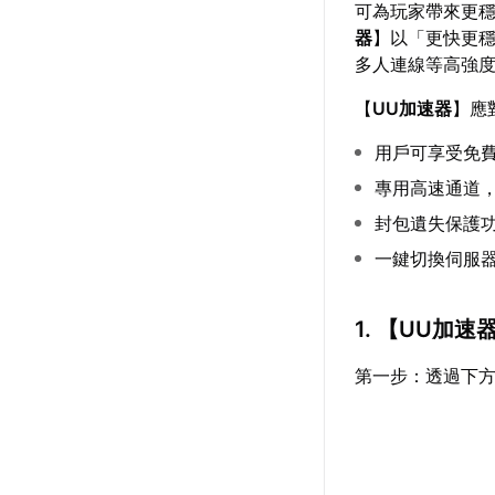
可為玩家帶來更
器
】以「更快更
多人連線等高強
【
UU加速器
】應
用戶可享受免
專用高速通道
封包遺失保護
一鍵切換伺服器
1. 【
UU加速
第一步：透過下方