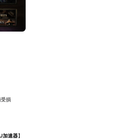
顯受損
U加速器
】