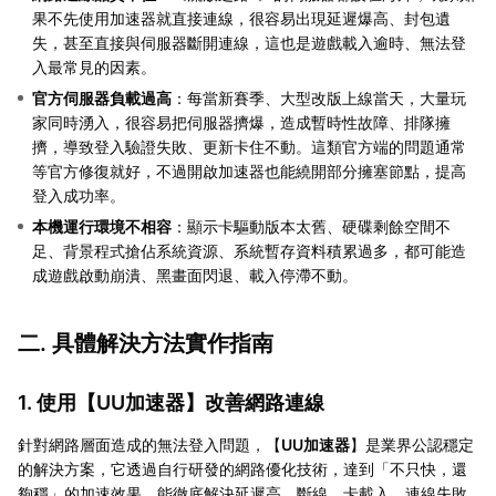
果不先使用加速器就直接連線，很容易出現延遲爆高、封包遺
失，甚至直接與伺服器斷開連線，這也是遊戲載入逾時、無法登
入最常見的因素。
官方伺服器負載過高
：每當新賽季、大型改版上線當天，大量玩
家同時湧入，很容易把伺服器擠爆，造成暫時性故障、排隊擁
擠，導致登入驗證失敗、更新卡住不動。這類官方端的問題通常
等官方修復就好，不過開啟加速器也能繞開部分擁塞節點，提高
登入成功率。
本機運行環境不相容
：顯示卡驅動版本太舊、硬碟剩餘空間不
足、背景程式搶佔系統資源、系統暫存資料積累過多，都可能造
成遊戲啟動崩潰、黑畫面閃退、載入停滯不動。
二. 具體解決方法實作指南
1. 使用【
UU加速器
】改善網路連線
針對網路層面造成的無法登入問題，【
UU加速器
】是業界公認穩定
的解決方案，它透過自行研發的網路優化技術，達到「不只快，還
夠穩」的加速效果，能徹底解決延遲高、斷線、卡載入、連線失敗