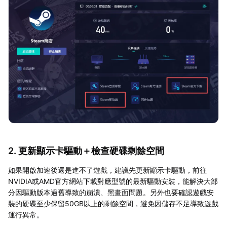
2. 更新顯示卡驅動＋檢查硬碟剩餘空間
如果開啟加速後還是進不了遊戲，建議先更新顯示卡驅動，前往
NVIDIA或AMD官方網站下載對應型號的最新驅動安裝，能解決大部
分因驅動版本過舊導致的崩潰、黑畫面問題。另外也要確認遊戲安
裝的硬碟至少保留50GB以上的剩餘空間，避免因儲存不足導致遊戲
運行異常。