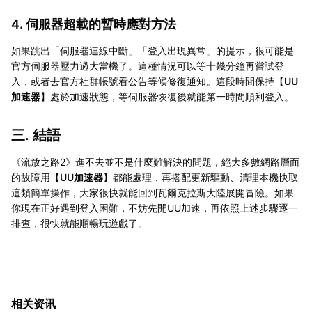
4. 伺服器超載的暫時應對方法
如果跳出「伺服器連線中斷」「登入出現異常」的提示，很可能是
官方伺服器壓力過大當機了。這種情況可以等十幾分鐘再嘗試登
入，或者去官方社群帳號看公告等候修復通知。這段時間保持【
UU
加速器
】處於加速狀態，等伺服器恢復後就能第一時間順利登入。
三. 結語
《流放之路2》進不去並不是什麼難解決的問題，絕大多數網路層面
的故障用【
UU加速器
】都能處理，再搭配更新驅動、清理本機快取
這類簡單操作，大家很快就能回到瓦爾克拉斯大陸展開冒險。如果
你現在正好遇到登入困難，不妨先開UU加速，再依照上述步驟逐一
排查，很快就能順暢玩遊戲了。
相关资讯