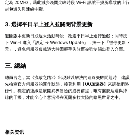
定為 20MHz，藉此減少晚間尖峰時段 Wi-Fi 訊號干擾所導致的上行
封包遺失與連線中斷。
3. 選擇平日早上登入並關閉背景更新
避開版本更新日或週末活動時段，改選平日早上進行遊戲；同時按
下 Win+I 進入「設定 → Windows Update」，按一下「暫停更新 7
天」，避免伺服器負載過大時因握手失敗而被強制踢出登入介面。
三. 總結
總而言之，當《流放之路2》出現難以解決的連線失敗問題時，建議
先檢查官方伺服器的運作狀態，接著利用【
UU加速器
】來調整網路
條件。穩定的連線是展開異界冒險的必要前提，唯有擺脫延遲與掉
線的干擾，才能全心全意沉浸在瓦爾多拉大陸的暗黑世界之中。
相关资讯