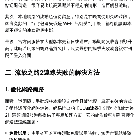
點迂迴傳送，很容易出現高延遲與不穩定的情形，進而觸發逾時。
其次，本地網路的波動也值得留意，特別是在晚間使用尖峰時段，
家庭寬頻的上行封包遺失或是 Wi-Fi 訊號受到干擾，都可能讓原本
就不穩定的連線徹底中斷。
最後，官方伺服器在大型版本更新日或週末活動期間負載會明顯升
高，此時若玩家的網路品質欠佳，只要幾秒的握手失敗就會被強制
踢回登入介面。
二. 流放之路2連線失敗的解決方法
1. 優化網路鏈路
面對上述困擾，手動調整本機設定往往只能治標，真正有效的方式
是從根源優化網路鏈路。網易推出的【
UU加速器
】針對《流放之路
2》這類國際服遊戲提供了專屬加速方案，它的硬派優勢能夠直接化
解這些連線難題：
免費試用
：使用者可以直接領取免費試用時數，無需付費就能驗
證加速效果。