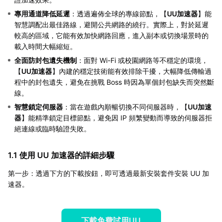
專用通道降低延遲
：透過遍佈全球的專線節點，【
UU加速器
】能
智慧調配出最佳路線，避開公共網路的繞行。實際上，對於延遲
較高的區域，它能有效加快網路回應，進入副本或切換場景時的
載入時間大幅縮短。
全面防封包遺失機制
：面對 Wi-Fi 或校園網路等不穩定的環境，
【
UU加速器
】內建的穩定技術能有效排除干擾，大幅降低傳輸過
程中的封包遺失，避免在挑戰 Boss 時因為單個封包缺失而突然斷
線。
智慧鎖定伺服器
：當在遊戲內順暢切換不同伺服器時，【
UU加速
器
】能精準鎖定目標節點，避免因 IP 頻繁變動而導致的伺服器拒
絕連線或臨時驗證失敗。
1.1 使用 UU 加速器的詳細步驟
第一步：透過下方的下載按鈕，即可透過最新安裝套件安裝 UU 加
速器。
下載免費試用UU