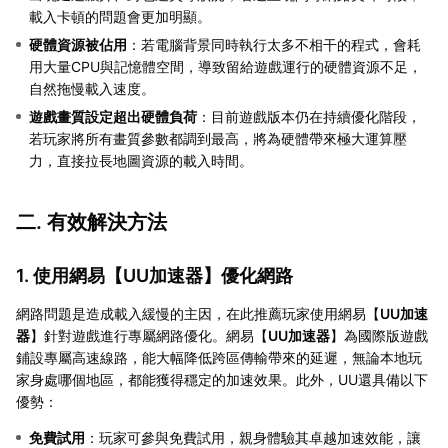
載入卡頓的問題會更加明顯。
硬體資源被佔用
：若電腦背景同時執行太多不相干的程式，會耗
用大量CPU與記憶體空間，導致留給遊戲運行的硬體資源不足，
自然拖慢載入速度。
遊戲畫質設定超出硬體負荷
：目前遊戲版本仍在持續優化階段，
若玩家將所有畫質參數都調到最高，將為硬體帶來極大運算壓
力，直接拉長地圖資源的載入時間。
二. 有效解決方法
1. 使用網易【
UU加速器
】優化網路
網路問題是造成載入緩慢的主因，在此推薦玩家使用網易【
UU加速
器
】針對遊戲進行專屬網路優化。網易【
UU加速器
】為國際版遊戲
鋪設專屬高速線路，能大幅降低跨區傳輸帶來的延遲，無論本地玩
家身處哪個地區，都能獲得穩定的加速效果。此外，UU還具備以下
優勢：
免費試用
：玩家可參與免費試用，親身體驗其卓越加速效能，讓