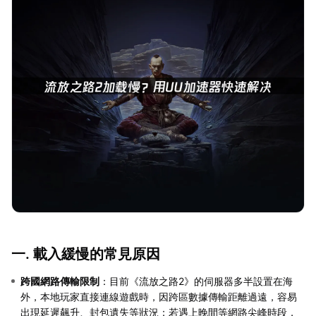
一. 載入緩慢的常見原因
跨國網路傳輸限制
：目前《流放之路2》的伺服器多半設置在海
外，本地玩家直接連線遊戲時，因跨區數據傳輸距離過遠，容易
出現延遲飆升、封包遺失等狀況；若遇上晚間等網路尖峰時段，