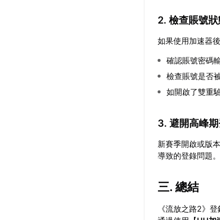
2. 檢查賬號
如果使用加速器
確認賬號密碼
檢查賬號是否
如開啟了雙重
3. 避開高峰
新賽季開啟或版
導致的登錄問題
三. 總結
《流放之路2》