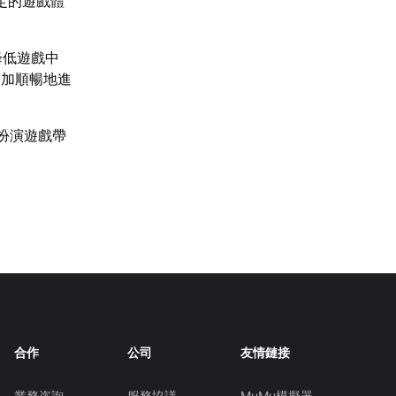
定的遊戲體
降低遊戲中
更加順暢地進
扮演遊戲帶
合作
公司
友情鏈接
業務咨詢
服務協議
MuMu模擬器