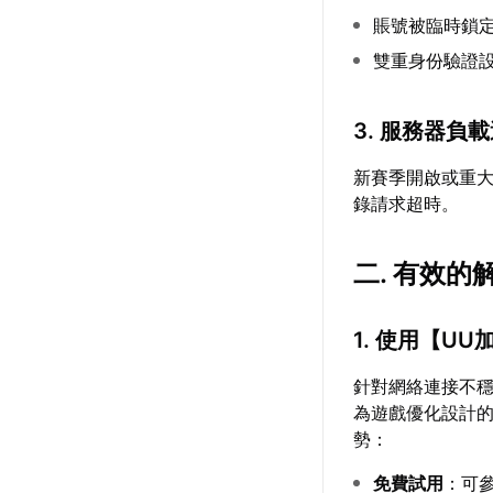
賬號被臨時鎖
雙重身份驗證
3. 服務器負
新賽季開啟或重
錄請求超時。
二. 有效的
1. 使用【
UU
針對網絡連接不
為遊戲優化設計
勢：
免費試用
：可