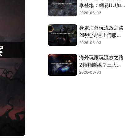
季登場：網易UU加
速器讓你暢玩不卡
2026-06-03
頓！
身處海外玩流放之路
2時無法連上伺服器
的完整解決方案！
2026-06-03
海外玩家玩流放之路
2頻頻斷線？三大主
因與終極解決對策！
2026-06-03