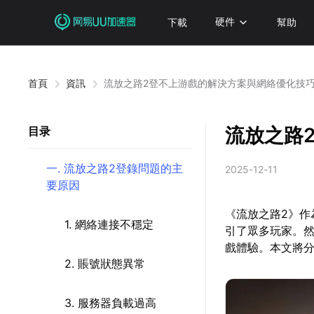
下載
硬件
幫助
首頁
資訊
流放之路2登不上游戲的解決方案與網絡優化技
流放之路
目录
一. 流放之路2登錄問題的主
2025-12-11
要原因
《流放之路2》
1. 網絡連接不穩定
引了眾多玩家。然
戲體驗。本文將分
2. 賬號狀態異常
3. 服務器負載過高