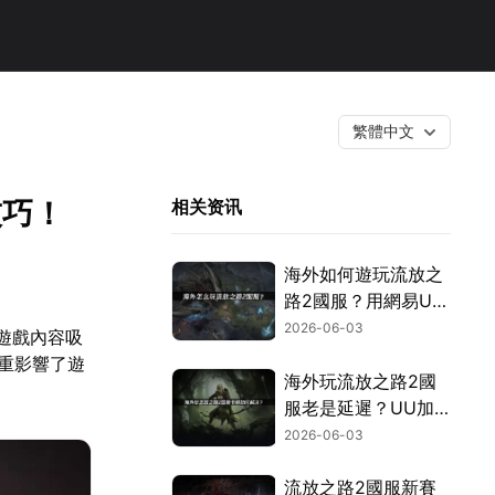
繁體中文
技巧！
相关资讯
海外如何遊玩流放之
路2國服？用網易UU
加速器一鍵搞定！
2026-06-03
遊戲內容吸
重影響了遊
海外玩流放之路2國
服老是延遲？UU加
速器一鍵搞定跨國網
2026-06-03
路問題！
流放之路2國服新賽