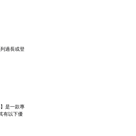
隊列過長或登
器
】是一款專
其有以下優
。