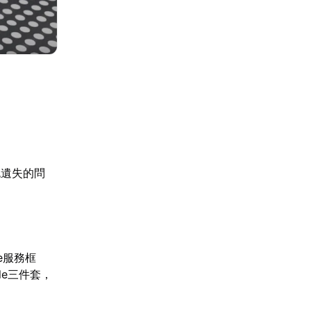
包遺失的問
。
e服務框
le三件套，