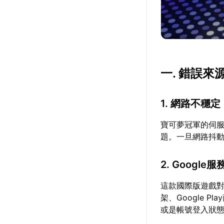
一. 錯誤來
1. 網路不穩定
寶可夢冠軍的伺
題。一旦網路抖
2. Googl
這款國際版遊戲對G
架、Google 
或是帳號登入狀