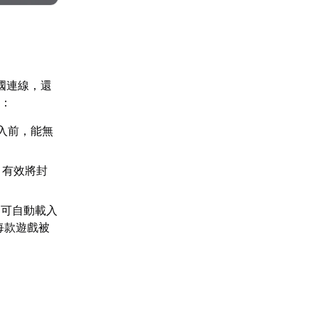
國連線，還
下：
入前，能無
，有效將封
即可自動載入
，每款遊戲被