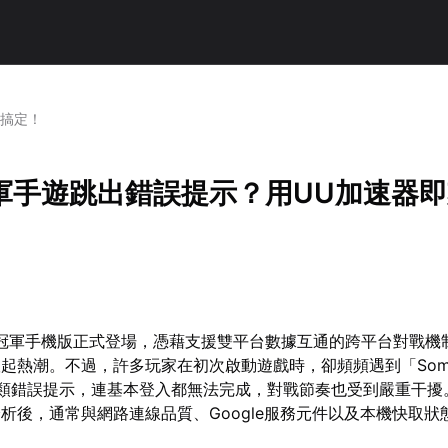
刻搞定！
軍手遊跳出錯誤提示？用UU加速器
夢冠軍手機版正式登場，憑藉支援雙平台數據互通的跨平台對戰機
起熱潮。不過，許多玩家在初次啟動遊戲時，卻頻頻遇到「Somet
ng」這類錯誤提示，連基本登入都無法完成，對戰節奏也受到嚴重干
析後，通常與網路連線品質、Google服務元件以及本機快取狀