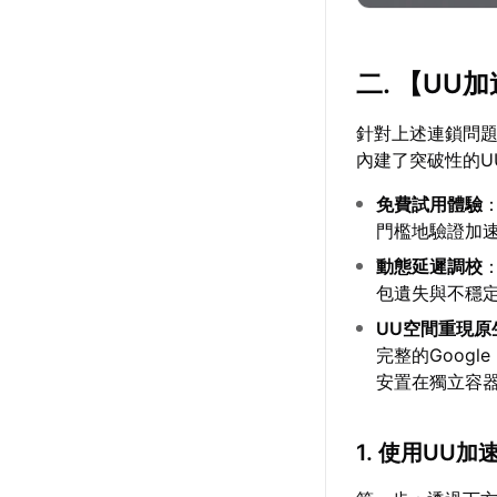
二. 【
UU加
針對上述連鎖問
內建了突破性的U
免費試用體驗
門檻地驗證加
動態延遲調校
包遺失與不穩
UU空間重現原生
完整的Googl
安置在獨立容
1. 使用UU