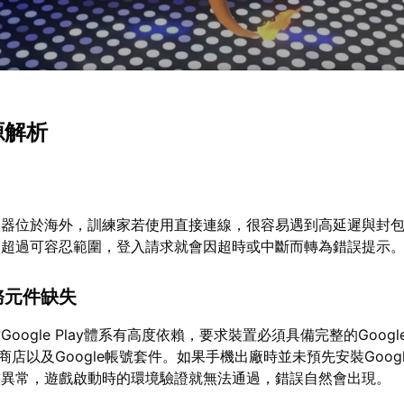
源解析
服器位於海外，訓練家若使用直接連線，很容易遇到高延遲與封
動超過可容忍範圍，登入請求就會因超時或中斷而轉為錯誤提示
e服務元件缺失
oogle Play體系有高度依賴，要求裝置必須具備完整的Googl
Play商店以及Google帳號套件。如果手機出廠時並未預先安裝Goog
態異常，遊戲啟動時的環境驗證就無法通過，錯誤自然會出現。