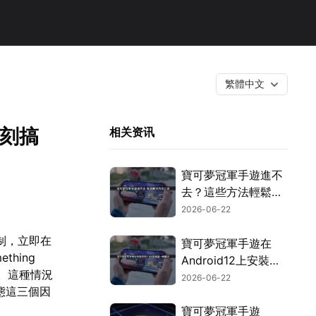
繁體中文
即刻搞
相关资讯
寶可夢冠軍手遊進不
去？這些方法輕鬆搞
定！
2026-06-22
制，立即在
寶可夢冠軍手遊在
hing
Android12上安裝失
擾。這種情況
敗？透過UU加速器
2026-06-22
態這三個因
與UU空間搭配使
用，就能輕鬆搞定！
寶可夢冠軍手遊