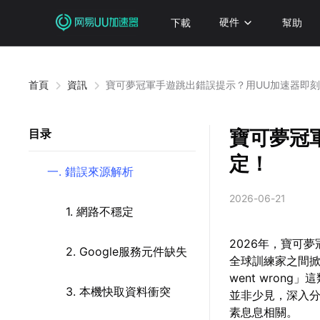
下載
硬件
幫助
首頁
資訊
寶可夢冠軍手遊跳出錯誤提示？用UU加速器即
寶可夢冠
目录
定！
一. 錯誤來源解析
2026-06-21
1. 網路不穩定
2026年，寶可
2. Google服務元件缺失
全球訓練家之間掀
went wro
3. 本機快取資料衝突
並非少見，深入分
素息息相關。