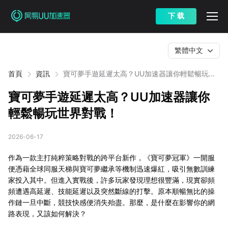
下 载
繁體中文
首頁
資訊
寶可夢手遊延遲太高？UU加速器讓你輕鬆暢玩世
界對戰！
寶可夢手遊延遲太高？UU加速器讓你
輕鬆暢玩世界對戰！
2026-06-17
作為一款主打純粹策略對戰的跨平台新作，《寶可夢冠軍》一開服
便憑藉全球同服天梯與寶可夢繼承等機制迅速爆紅，吸引無數訓練
家投入其中。但進入實戰後，許多玩家發現理想很豐滿，現實卻頻
頻遭遇高延遲、技能延遲以及突然斷線的打擊。原本順暢無比的操
作鏈一旦中斷，競技快感便消失殆盡。那麼，是什麼在影響你的網
路表現，又該如何解決？