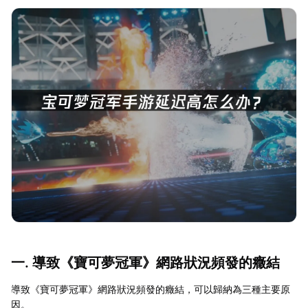
一. 導致《寶可夢冠軍》網路狀況頻發的癥結
導致《寶可夢冠軍》網路狀況頻發的癥結，可以歸納為三種主要原
因。