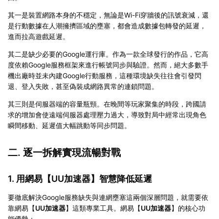
其一是裝置網路本身的不穩定，無論是Wi-Fi穿牆後的訊號衰減，還
是行動數據在人潮擁擠區域的壅塞，都會造成數據包轉發的延遲，
進而拉高遊戲延遲。
其二是缺少必要的Google運行庫。作為一款全球發行的作品，它高
度依賴Google服務框架來進行帳號同步與驗證。然而，絕大多數手
機出廠時並未內建Google行動服務，這種環境缺失往往會引發閃
退、登入失敗，甚至偽裝成網路異常的連鎖問題。
其三則是伺服器端的容量瓶頸。在晚間等玩家聚集的時段，跨國請
求的增加會使遠端伺服器處理壓力過大，導致對局中經常出現角色
瞬間移動、延遲值大幅跳動等同步問題。
二. 逐一拆解實現流暢對戰
1. 用網易【
UU加速器
】智慧降低延遲
要徹底解決Google服務缺失與連網壅塞這兩個深層問題，就需要依
靠網易【
UU加速器
】這類專業工具。網易【
UU加速器
】的核心功
能優勢：