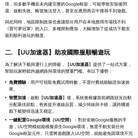
境，但多數手機並未內建完整的Google框架，可能導致安裝後閃
退、啟動失敗、帳號無法登入，甚至在應用商店中搜尋不到遊戲。
與此同時，地區限制政策也會讓部分用戶在本地應用市場找不到
《寶可夢冠軍》的入口。多種限制疊加，大幅增加了從成功下載安
裝到順利遊玩的難度。
二. 【
UU加速器
】助攻國際服順暢遊玩
為了解決下載與運行上的障礙，【
UU加速器
】提供了一站式方案，
幫助玩家輕鬆跨越網路與環境的雙重門檻。有以下優勢：
免費體驗
：用戶可領取免費試用時數，不需付費就能驗證加速效
果。
智慧加速
：啟動【
UU加速器
】後，系統會根據當前網路狀況自動
分配最佳節點，有效提升連線品質，減少掉線與卡頓，讓跨國遊
戲下載變得迅速又穩定。
一鍵配置Google環境（UU空間）
：對於依賴Google服務的手
遊，UU空間模組能模擬原生Google環境，無需手動安裝任何
Google框架元件。只需將遊戲匯入UU空間，就能避免因環境不完