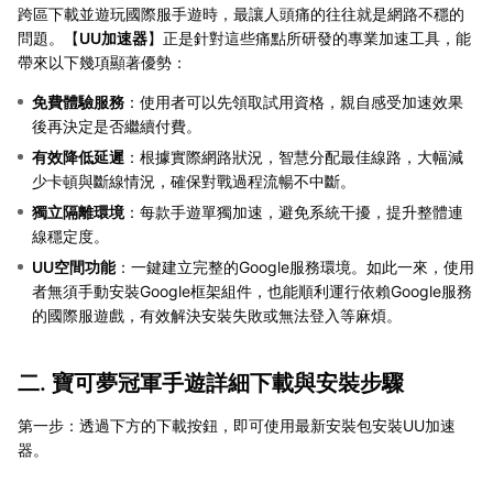
跨區下載並遊玩國際服手遊時，最讓人頭痛的往往就是網路不穩的
問題。【
UU加速器
】正是針對這些痛點所研發的專業加速工具，能
帶來以下幾項顯著優勢：
免費體驗服務
：使用者可以先領取試用資格，親自感受加速效果
後再決定是否繼續付費。
有效降低延遲
：根據實際網路狀況，智慧分配最佳線路，大幅減
少卡頓與斷線情況，確保對戰過程流暢不中斷。
獨立隔離環境
：每款手遊單獨加速，避免系統干擾，提升整體連
線穩定度。
UU空間功能
：一鍵建立完整的Google服務環境。如此一來，使用
者無須手動安裝Google框架組件，也能順利運行依賴Google服務
的國際服遊戲，有效解決安裝失敗或無法登入等麻煩。
二. 寶可夢冠軍手遊詳細下載與安裝步驟
第一步：透過下方的下載按鈕，即可使用最新安裝包安裝UU加速
器。