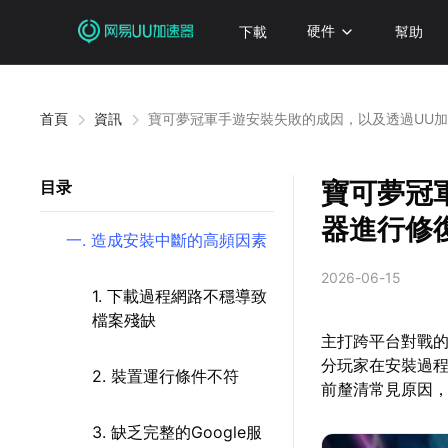
下載
硬件
幫助
首頁
資訊
寶可夢冠軍手遊安裝失敗的成因，以及透過UU
寶可夢冠
目录
器進行修
一. 造成安裝中斷的高頻因素
2026-06-15
1. 下載過程網路不穩導致
檔案殘缺
主打跨平台對戰
分玩家在安裝過
2. 裝置運行條件不符
前釐清常見原因
3. 缺乏完整的Google服