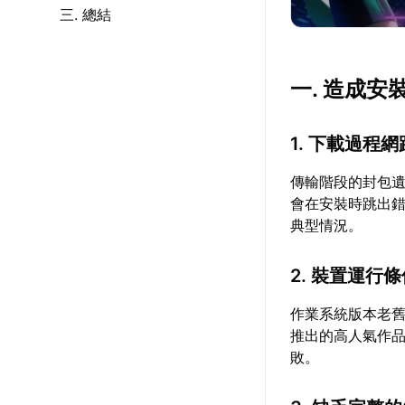
三. 總結
一. 造成
1. 下載過程
傳輸階段的封包
會在安裝時跳出
典型情況。
2. 裝置運行
作業系統版本老
推出的高人氣作
敗。