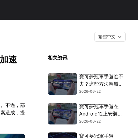
繁體中文
U加速
相关资讯
寶可夢冠軍手遊進不
去？這些方法輕鬆搞
定！
2026-06-22
中。不過，部
寶可夢冠軍手遊在
因素造成，提
Android12上安裝失
。
敗？透過UU加速器
2026-06-22
與UU空間搭配使
用，就能輕鬆搞定！
寶可夢冠軍手遊