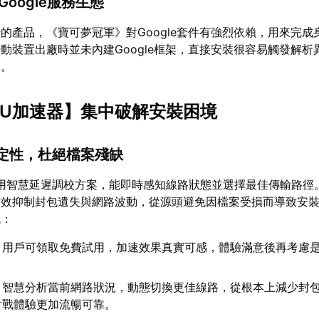
Google服務生態
的產品，《寶可夢冠軍》對Google套件有強烈依賴，用來完成
動裝置出廠時並未內建Google框架，直接安裝很容易觸發解析
題。
UU加速器
】集中破解安裝困境
穩定性，杜絕檔案殘缺
用智慧延遲調校方案，能即時感知線路狀態並選擇最佳傳輸路徑
有效抑制封包遺失與網路波動，從源頭避免因檔案受損而導致安
色：
：用戶可領取免費試用，加速效果真實可感，體驗滿意後再考慮
：智慧分析當前網路狀況，動態切換更佳線路，從根本上減少封
對戰體驗更加流暢可靠。