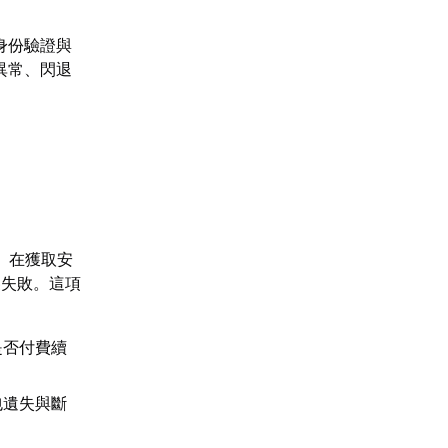
身份驗證與
異常、閃退
。在獲取安
裝失敗。這項
是否付費續
包遺失與斷