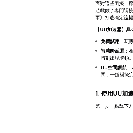
面對這些困擾，
遊戲做了專門調
軍》打造穩定流
【
UU加速器
】具
免費試用
：玩
智慧降延遲
：
時刻出現卡頓
UU空間護航
：
間，一鍵模擬完
1. 使用UU
第一步：點擊下方