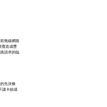
當前無線網路
頻寬造成壅
網路請求的臨
勝的先決條
不讓卡頓成