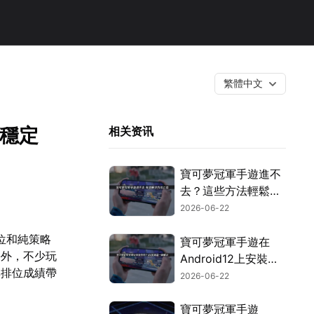
繁體中文
你穩定
相关资讯
寶可夢冠軍手遊進不
去？這些方法輕鬆搞
定！
2026-06-22
排位和純策略
寶可夢冠軍手遊在
海外，不少玩
Android12上安裝失
與排位成績帶
敗？透過UU加速器
2026-06-22
與UU空間搭配使
用，就能輕鬆搞定！
寶可夢冠軍手遊