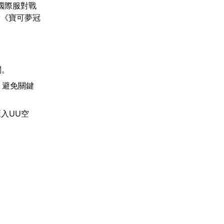
國際服對戰
替《寶可夢冠
閱。
，避免關鍵
入UU空