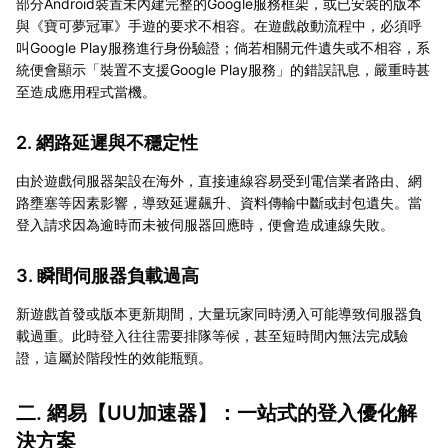
部分Android裝置未內建完整的Google服務框架，或已安裝的版本
與《寶可夢冠軍》手遊的要求不相容。在遊戲啟動流程中，必須呼
叫Google Play服務進行身份驗證；倘若相關元件遺失或不相容，系
統便會顯示「裝置不支援Google Play服務」的錯誤訊息，嚴重時甚
至造成應用程式當機。
2. 網路延遲與不穩定性
由於遊戲伺服器架設在海外，直接連線容易受到電信業者路由、網
路壅塞等因素影響，導致延遲飆升、資料傳輸中斷或封包遺失。當
登入請求因為逾時而未被伺服器回應時，便會造成連線失敗。
3. 瞬間伺服器負載過高
新遊戲首發或版本更新期間，大量玩家同時湧入可能導致伺服器負
載過重。此時登入往往需要排隊等候，甚至短時間內無法完成驗
證，這屬於階段性的效能瓶頸。
二. 網易【
UU加速器
】：一站式的登入優化解
決方案