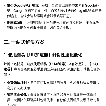
缺少Google執行環境
：多數行動裝置出廠時並未內建Google框
架、Google服務等必要元件，而遊戲要求透過Google帳號進行身
份驗證，若缺少這些環境就會觸發錯誤訊息。
IP區域限制
：遊戲對部分地區的IP位址實施存取控制，不在允許
範圍內的IP會被伺服器阻擋，因而登入失敗。
二. 一站式解決方案
1. 使用網易【
UU加速器
】針對性適配優化
針對上述問題，建議使用網易【
UU加速器
】來有效應對。【
UU加
速器
】專為國際伺服器手遊的登入痛點進行深度調校，其核心優勢
如下：
免費體驗福利
：用戶可領取免費試用時長，先感受加速效果再決
定是否長期使用。
智慧路由優化
：根據玩家當下的網路狀況自動選取最佳傳輸路
徑，大幅降低延遲與封包遺失率，有效解決因網路波動導致的登
入異常。