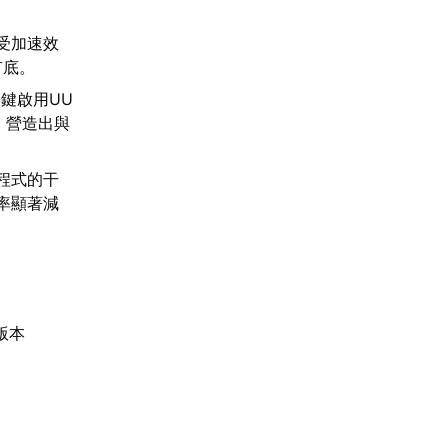
受加速效
有底。
一鍵啟用UU
組，營造出與
程式的干
率顯著減
版本