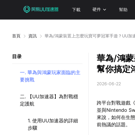
下載
硬件
幫助
首頁
資訊
華為/鴻蒙裝置上怎麼玩寶可夢冠軍手遊？UU加
華為/鴻
目录
幫你搞定
一. 華為與鴻蒙玩家面臨的主
要挑戰
2026-06-22
二. 【UU加速器】為對戰穩
跨平台對戰遊戲《寶
定護航
並與Nintend
來說，如何在生態
1. 使用UU加速器的詳細
前熱議的話題。
步驟