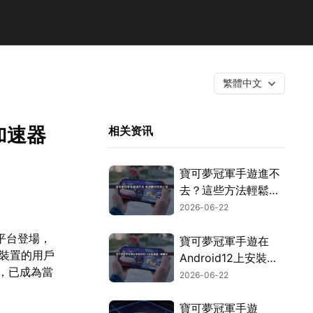
繁體中文
加速器
相关资讯
寶可夢冠軍手遊進不
去？這些方法輕鬆搞
定！
2026-06-22
d平台登場，
寶可夢冠軍手遊在
蒙裝置的用戶
Android12上安裝失
品，已成為當
敗？透過UU加速器
2026-06-22
與UU空間搭配使
用，就能輕鬆搞定！
寶可夢冠軍手遊