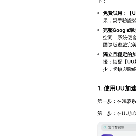
下：
免費試用
：【
果，親手驗證
完整Google
空間，系統便會自
國際版遊戲完
獨立且穩定的
擾；搭配【
U
少，卡頓與斷
1. 使用UU
第一步：在鴻蒙系
第二步：在UU加