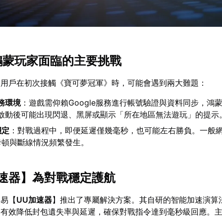
與鴻蒙玩家面臨的主要挑戰
的用戶在初次接觸《寶可夢冠軍》時，可能會遇到兩大難題：
服務環境
：遊戲需仰賴Google服務進行帳號驗證與資料同步，鴻
架，啟動後可能出現閃退、黑屏或顯示「所在地區無法遊玩」的提示
穩定
：對戰過程中，即便延遲僅幾毫秒，也可能左右勝負。一般
卡頓與斷線情況頻繁發生。
速器
】為對戰穩定護航
網易【
UU加速器
】推出了專屬解決方案。其自研的智能加速演算
，有效降低封包遺失率與延遲，確保對戰指令達到毫秒級回應。