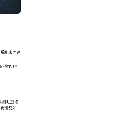
蒙系統未內建
。
網路難以維
法能動態選
主要優勢如