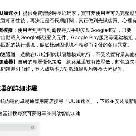
UU加速器
】提供免費體驗時長給玩家，寶可夢使用者可先完整感
裝置相容性後，再決定是否長期訂閱，真正做到先試後買、心裡
環境模擬
：使用者無需再到處搜尋與手動安裝Google框架，只要
動載入Google帳號登入元件、Google Play服務等關鍵模
美匹配的執行環境，徹底杜絕因環境不相容而引發的各種異常。
加速通道
：遊戲在UU空間內以隔離模式執行，不受裝置背景其他
U加速器
】自研的專屬優化策略，網路延遲被有效壓低，封包遺失
線問題迎刃而解，登入成功率與對戰流暢度均獲得大幅提升。
加速器的詳細步驟
統內建的卓易通應用商店搜尋「UU加速器」，下載並安裝最新
速器裡搜尋寶可夢冠軍並開啟智能加速