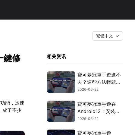
繁體中文
一鍵修
相关资讯
寶可夢冠軍手遊進不
去？這些方法輕鬆搞
定！
2026-06-22
戰功能，迅速
寶可夢冠軍手遊在
，成了不少
Android12上安裝失
敗？透過UU加速器
2026-06-22
與UU空間搭配使
用，就能輕鬆搞定！
寶可夢冠軍手遊