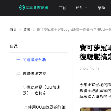
下載
硬件
幫助
首頁
資訊
寶可夢冠軍手遊Google驗證一直失敗？用UU
寶可夢冠軍
目录
復輕鬆搞
一. 問題癥結分析
2026-06-21
二. 實際修復方案
今年正式登場的
1. 借助網易【UU加速
獲得全球訓練家的
器】一次搞定
玩家進入遊戲的
1.1 使用UU加速器的詳細