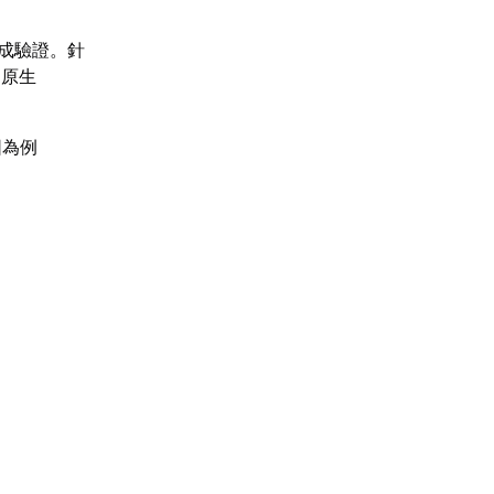
完成驗證。針
的原生
圖為例