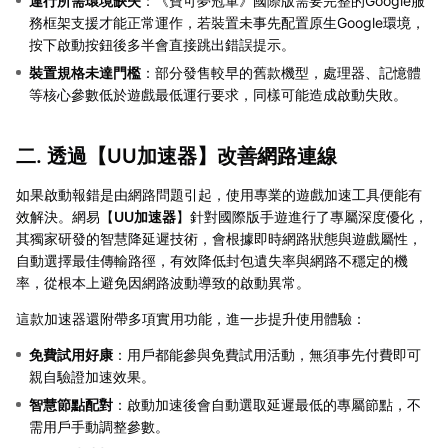
運行所需環境缺失
：《寶可夢冠軍》國際版需要完整的Google服
務框架支援才能正常運作，若裝置未事先配置原生Google環境，
按下啟動按鈕後多半會直接跳出錯誤提示。
裝置規格未達門檻
：部分發售較早的舊款機型，處理器、記憶體
等核心參數低於遊戲最低運行要求，同樣可能造成啟動失敗。
二. 透過【
UU加速器
】改善網路連線
如果啟動報錯是由網路問題引起，使用專業的遊戲加速工具便能有
效解決。網易【
UU加速器
】針對國際版手遊進行了專屬深度優化，
其獨家研發的智慧降延遲技術，會根據即時網路狀態與遊戲屬性，
自動選擇最佳傳輸路徑，有效降低封包遺失率與網路不穩定的機
率，從根本上避免因網路波動導致的啟動異常。
這款加速器還附帶多項實用功能，進一步提升使用體驗：
免費試用好康
：用戶都能參與免費試用活動，無須事先付費即可
親自驗證加速效果。
智慧節點配對
：啟動加速後會自動選取延遲最低的專屬節點，不
需用戶手動調整參數。