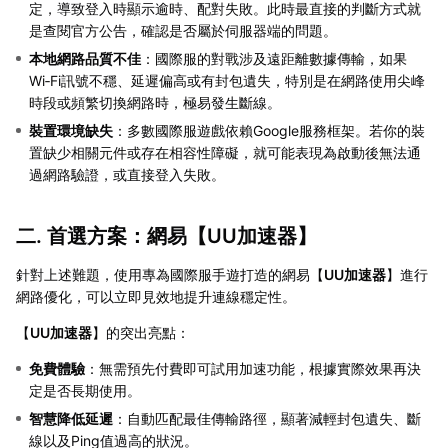
定，導致登入時顯示逾時、配對失敗。此時最直接的判斷方式就
是查閱官方公告，確認是否屬於伺服器端的問題。
本地網路品質不佳
：國際服的對戰涉及遠距離數據傳輸，如果
Wi‑Fi訊號不穩、延遲偏高或有封包遺失，特別是在網路使用尖峰
時段或頻繁切換網路時，極易發生斷線。
裝置環境缺失
：多數國際服遊戲依賴Google服務框架。若你的裝
置缺少相關元件或存在相容性障礙，就可能表現為啟動後無法通
過網路驗證，或直接登入失敗。
二. 首選方案：網易【
UU加速器
】
針對上述難題，使用專為國際服手遊打造的網易【
UU加速器
】進行
網路優化，可以立即見效地提升連線穩定性。
【
UU加速器
】的突出亮點：
免費體驗
：無需預先付費即可試用加速功能，根據實際效果再決
定是否長期使用。
智慧降低延遲
：自動匹配最佳傳輸路徑，顯著減輕封包遺失、斷
線以及Ping值過高的狀況。