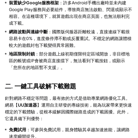
裝置缺少Google服務框架
：許多Android手機出廠時並未內建
Google Play服務與必要組件，導致商店無法啟動、閃退或顯示不
相容。在這種環境下，就算遊戲出現在商店頁面，也無法順利完
成下載。
網路波動與連線中斷
：國際版伺服器距離較遠，直接連線下載很
容易卡在0%，進度條停滯不動或反覆重試。不穩定的網路讓體積
較大的遊戲封包下載變得異常困難。
地區限制封鎖
：部分遊戲上線初期僅限特定區域開放，非目標地
區的帳號或IP會被商店直接擋下，無法看到下載按鈕，或顯示
「您所在的地區暫不支援」。
二. 一鍵工具破解下載難題
針對網路不穩定等問題，最有效的方式是借助專業網路優化工具。
網易【
UU加速器
】運用自主研發的專線技術，能為玩家帶來更快速
穩定的下載體驗，從根本緩解因國際鏈路造成的下載困擾。此外，
它還具備下列優勢：
免費試用
：可參與免費試用，親身體驗其卓越加速效能，讓網路
速度瞬間提升。