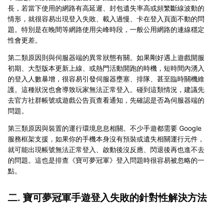
長，若當下使用的網路有高延遲、封包遺失率高或頻繁斷線波動的
情形，就很容易出現登入失敗、載入過慢、卡在登入頁面不動的問
題。特別是在晚間等網路使用尖峰時段，一般公用網路的連線穩定
性會更差。
第二類原因則與伺服器端的異常狀態有關。如果剛好遇上遊戲開服
初期、大型版本更新上線、或熱門活動開跑的時機，短時間內湧入
的登入人數暴增，很容易引發伺服器壅塞、排隊、甚至臨時關機維
護。這種狀況也會導致玩家無法正常登入。碰到這類情況，建議先
去官方社群帳號或遊戲公告頁查看通知，先確認是否為伺服器端的
問題。
第三類原因與裝置的運行環境息息相關。不少手遊都需要 Google
服務框架支援，如果你的手機本身沒有預裝或遺失相關運行元件，
就可能出現帳號無法正常登入、啟動後沒反應、閃退後再也進不去
的問題。這也是排查《寶可夢冠軍》登入問題時很容易被忽略的一
點。
二. 寶可夢冠軍手遊登入失敗的針對性解決方法