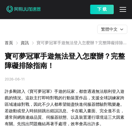
下 载
繁體中文
首頁
資訊
寶可夢冠軍手遊無法登入怎麼辦？完整障礙排除指
南！
寶可夢冠軍手遊無法登入怎麼辦？完整
障礙排除指南！
2026-06-11
許多剛踏入《寶可夢冠軍》手遊的玩家，都曾遇過無法順利登入遊
戲的情況。這款主打即時對戰的行動裝置作品，支援全球訓練家跨
區域連線對戰，因此不少人都希望能盡快進伺服器體驗對戰樂趣。
若啟動或登入時頻頻跳出錯誤訊息、卡在載入畫面、完全進不去，
通常與網路連線品質、伺服器狀態、以及裝置運行環境這三大因素
有關。先找出問題癥結再著手處理，效率會高出許多。