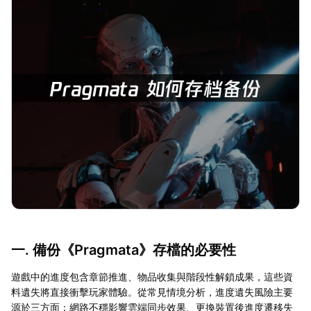
一. 備份《Pragmata》存檔的必要性
遊戲中的進度包含章節推進、物品收集與階段性解鎖成果，這些資
料遺失將直接衝擊玩家體驗。從常見情境分析，進度遺失風險主要
源於三方面：網路不穩影響雲端同步效果、更換裝置後進度遷移失