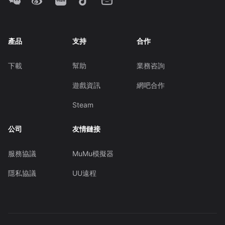
產品
支持
合作
下載
幫助
業務咨詢
遊戲資訊
網吧合作
Steam
公司
友情鏈接
服務協議
MuMu模擬器
隱私協議
UU遠程