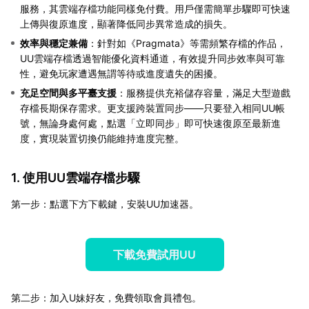
服務，其雲端存檔功能同樣免付費。用戶僅需簡單步驟即可快速
上傳與復原進度，顯著降低同步異常造成的損失。
效率與穩定兼備
：針對如《Pragmata》等需頻繁存檔的作品，
UU雲端存檔透過智能優化資料通道，有效提升同步效率與可靠
性，避免玩家遭遇無謂等待或進度遺失的困擾。
充足空間與多平臺支援
：服務提供充裕儲存容量，滿足大型遊戲
存檔長期保存需求。更支援跨裝置同步——只要登入相同UU帳
號，無論身處何處，點選「立即同步」即可快速復原至最新進
度，實現裝置切換仍能維持進度完整。
1. 使用UU雲端存檔步驟
第一步：點選下方下載鍵，安裝UU加速器。
下載免費試用UU
第二步：加入U妹好友，免費領取會員禮包。