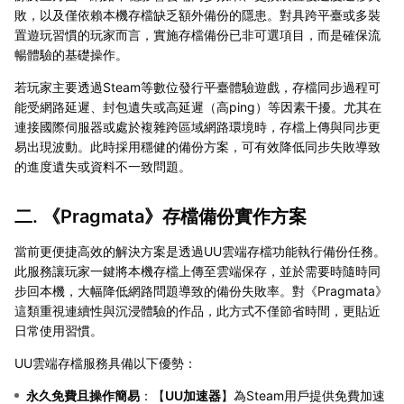
敗，以及僅依賴本機存檔缺乏額外備份的隱患。對具跨平臺或多裝
置遊玩習慣的玩家而言，實施存檔備份已非可選項目，而是確保流
暢體驗的基礎操作。
若玩家主要透過Steam等數位發行平臺體驗遊戲，存檔同步過程可
能受網路延遲、封包遺失或高延遲（高ping）等因素干擾。尤其在
連接國際伺服器或處於複雜跨區域網路環境時，存檔上傳與同步更
易出現波動。此時採用穩健的備份方案，可有效降低同步失敗導致
的進度遺失或資料不一致問題。
二. 《Pragmata》存檔備份實作方案
當前更便捷高效的解決方案是透過UU雲端存檔功能執行備份任務。
此服務讓玩家一鍵將本機存檔上傳至雲端保存，並於需要時隨時同
步回本機，大幅降低網路問題導致的備份失敗率。對《Pragmata》
這類重視連續性與沉浸體驗的作品，此方式不僅節省時間，更貼近
日常使用習慣。
UU雲端存檔服務具備以下優勢：
永久免費且操作簡易
：【
UU加速器
】為Steam用戶提供免費加速